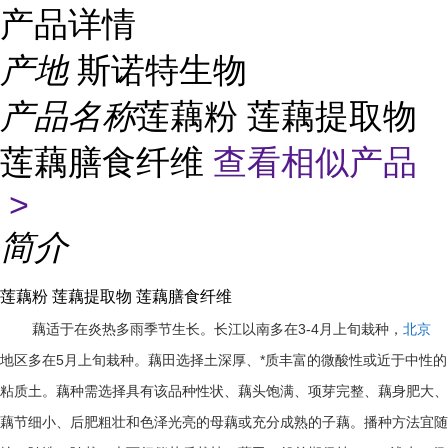
产品详情
产地
斯诺特生物
产品名称
莲藕粉 莲藕提取物
莲藕膳食纤维
查看相似产品
>
简介
莲藕粉 莲藕提取物 莲藕膳食纤维
藕适于在炎热多雨季节生长。长江以南多在
3-4
月上旬栽种，
北京
地区多在
5
月上旬栽种。藕田选择土深厚、*质丰富的微酸性或近于中性的
粘质土。藕种需选择具有该品种性状、藕头饱满、项芽完整、藕身肥大、
藕节细小、后肥粗壮和色泽光亮的母藕或充分成熟的子藕。播种方法宜随