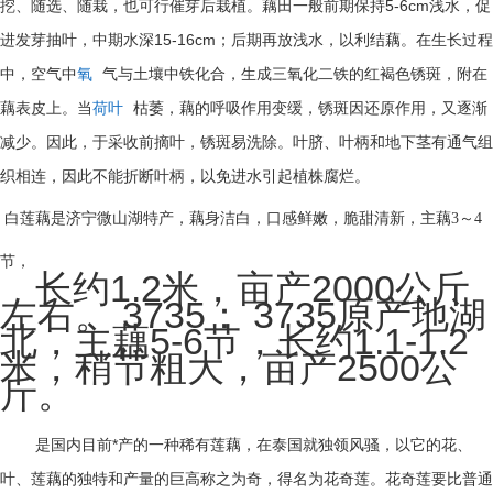
挖、随选、随栽，也可行催芽后栽植。藕田一般前期保持
5-6cm
浅水，促
进发芽抽叶，中期水深
15-16cm
；后期再放浅水，以利结藕。在生长过程
中，空气中
氧
气与土壤中铁化合，生成三氧化二铁的红褐色锈斑，附在
藕表皮上。当
荷叶
枯萎，藕的呼吸作用变缓，锈斑因还原作用，又逐渐
减少。因此，于采收前摘叶，锈斑易洗除。叶脐、叶柄和地下茎有通气组
织相连，因此不能折断叶柄，以免进水引起植株腐烂。
白莲藕是济宁微山湖特产，藕身洁白，口感鲜嫩，脆甜清新，主藕
3
～
4
节，
长约1.2米，亩产2000公斤
左右。 3735： 3735原产地湖
北，主藕5-6节，长约1.1-1.2
米，稍节粗大，亩产2500公
斤。
是国内目前*产的一种稀有莲藕，在泰国就独领风骚，以它的花、
叶、莲藕的独特和产量的巨高称之为奇，得名为花奇莲。花奇莲要比普通