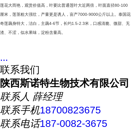
莲花大而艳，观赏价值高，叶要比普通莲叶大近两倍，叶面直径
80-100
厘米，莲茎粗大强壮，产量更是诱人，亩产
7000-9000
公斤以上。泰国花
奇莲藕身特大，洁白，主藕
4-6
节，长约
1.5-2.3
米，口感清脆、微甜、无
渣、不涩，似水果味，淀粉含量高。
...
联系我们
陕西斯诺特生物技术有限公司
联系人
薛经理
联系手机
18700823675
联系电话
187-0082-3675