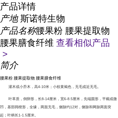
产品详情
产地
斯诺特生物
产品名称
腰果粉 腰果提取物
腰果膳食纤维
查看相似产品
>
简介
腰果粉 腰果提取物 腰果膳食纤维
灌木或小乔木，高
4-10
米；小枝黄褐色，无毛或近无毛。
叶革质，倒卵形，长
8-14
厘米，宽
6-8.5
厘米，先端圆形，平截或微
凹，基部阔楔形，全缘，两面无毛，侧脉约
12
对，侧脉和网脉两面突
起；叶柄长
1-1.5
厘米。