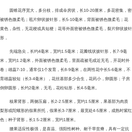
圆锥花序宽大，多分枝，排成伞房状，长
10-20
厘米，多花密集，密
被锈色微柔毛；苞片卵状披针形，长
5-10
毫米，背面被锈色微柔毛；花
黄色，杂性，无花梗或具短梗；花萼外面密被锈色微柔毛，裂片卵状披针
形，
先端急尖，长约
4
毫米，宽约
1.5
毫米；花瓣线状披针形，长
7-9
毫
米，宽约
1.2
毫米，外面被锈色微柔毛，里面疏被毛或近无毛，开花时外
卷；雄蕊
7-10
，通常仅
1
个发育，长
8-9
毫米，在两性花中长
5-6
毫米，不
育雄蕊较短（长
3-4
毫米），花丝基部多少合生，花药小，卵圆形；子房
倒卵圆形，长约
2
毫米，无毛，花柱钻形，长
4-5
毫米。
核果肾形，两侧压扁，长
2-2.5
厘米，宽约
1.5
厘米，果基部为肉质
梨形或陀螺形的假果所托，假果长
3-7
厘米，最宽处
4-5
厘米，成熟时紫红
色；种子肾形，长
1.5-2
厘米，宽约
1
厘米。
腰果适应性极强，是喜温、强阳性树种。耐干旱贫瘠，具有一定抗