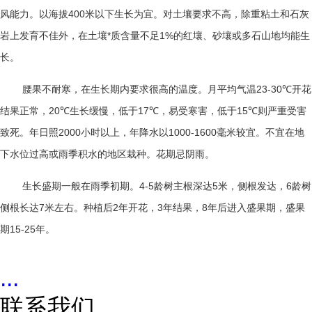
风能力。以海拔
400
米以下生长为宜。对土壤要求不高，除重粘土和石灰
岩上发育不佳外，在土壤*质含量不足
1%
的红壤、砂壤或多石山地均能生
长。
腰果不耐寒，在生长期内要求很高的温度。月平均气温
23-30
℃
开花
结果正常，
20
℃
生长缓慢，低于
17
℃
，易受寒害，低于
15
℃
则严重受害
致死。年日照
2000
小时以上，年降水以
1000-1600
毫米较宜。不宜在地
下水位过高或雨季积水的地区栽种。花期忌阴雨。
生长盛期一般在雨季初期。
4-5
龄树主根深达
5
米，侧根发达，
6
龄树
侧根长达
7
米左右。种植后
2
年开花，
3
年结果，
8
年后进入盛果期，盛果
期
15-25
年。
...
联系我们