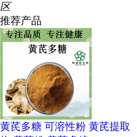
区
推荐产品
黄芪多糖 可溶性粉 黄芪提取