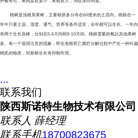
外被有毛，果肉柔软多汁，果核甚大，沟纹深而明显。
桃树是浅根系果树，主要根群多分布在
60
厘米的土层内。桃根在一
年中只要土温、湿度、通气、营养等条件适宜，全年都可以生长。一年内
有两个生长高峰，分别在
5-6
月间和
9-10
月间。桃根需要的氧比其他果树
多。有一个值得注意的现象，即在老根死亡腐烂分解过程中产生一种叫扁
桃甙的物质，对新根生长有抑制作用。
...
联系我们
陕西斯诺特生物技术有限公司
联系人
薛经理
联系手机
18700823675