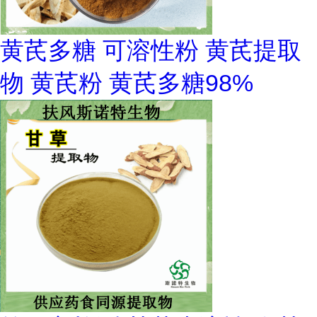
黄芪多糖 可溶性粉 黄芪提取
物 黄芪粉 黄芪多糖98%