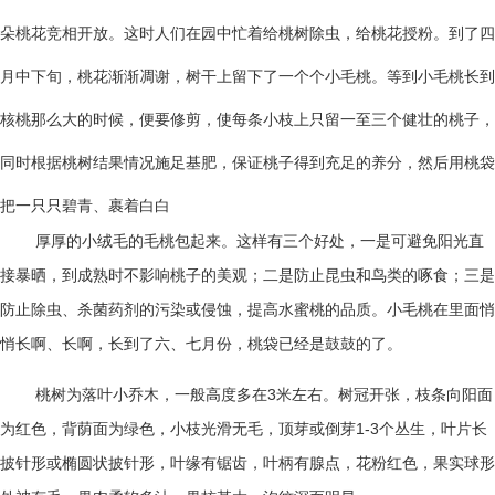
朵桃花竞相开放。这时人们在园中忙着给桃树除虫，给桃花授粉。到了四
月中下旬，桃花渐渐凋谢，树干上留下了一个个小毛桃。等到小毛桃长到
核桃那么大的时候，便要修剪，使每条小枝上只留一至三个健壮的桃子，
同时根据桃树结果情况施足基肥，保证桃子得到充足的养分，然后用桃袋
把一只只碧青、裹着白白
厚厚的小绒毛的毛桃包起来。这样有三个好处，一是可避免阳光直
接暴晒，到成熟时不影响桃子的美观；二是防止昆虫和鸟类的啄食；三是
防止除虫、杀菌药剂的污染或侵蚀，提高水蜜桃的品质。小毛桃在里面悄
悄长啊、长啊，长到了六、七月份，桃袋已经是鼓鼓的了。
桃树为落叶小乔木，一般高度多在
3
米左右。树冠开张，枝条向阳面
为红色，背荫面为绿色，小枝光滑无毛，顶芽或倒芽
1-3
个丛生，叶片长
披针形或椭圆状披针形，叶缘有锯齿，叶柄有腺点，花粉红色，果实球形