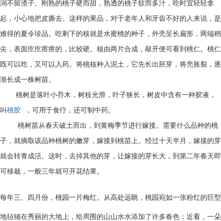
润不留渣子。刚熟的桃子硬而甜，熟透的桃子软而多汁，吃时宜轻轻拿
起，小心地把皮撕去。这样的果品，对于老年人和牙齿不好的人来说，是
难得的夏令珍品。吃剩下的核就是水蜜桃的种子，外壳呈长扁形，两端稍
尖，表面疙疙瘩瘩的，比较硬。核由两片合成，敲开便可看到桃仁。桃仁
既可以吃，又可以入药。将桃核种入泥土，它先长出胚芽，将壳胀裂，逐
渐长成一株树苗。
桃树是落叶小乔木，树枝光滑，叶子狭长，树皮中含有一种胶液，
叫
桃胶
，可用于食疗，还可制中药。
桃树苗从春天破土而出，到黄梅季节进行嫁接。需要什么品种的桃
子，就摘取该品种桃树的嫩芽，嫁接到桃苗上。经过十天半月，嫁接的芽
就会转青成活。这时，去掉其他的芽，让嫁接的芽长大，到第二年春天即
可移栽，一般三年就可开花结果。
每年三、四月份，桃园一片梅红。从高处远眺，桃园宛如一张粉红的巨型
地毡铺在秀丽的大地上，给周围的山山水水添加了许多春色；近看，一朵