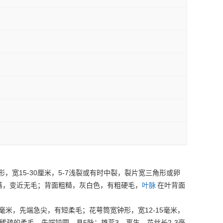
15-30
5-7
形，宽
厘米，
浅裂或有时中裂，裂片宽三角形或卵
落，变近无毛；背面粗糙，灰白色，有粗硬毛，
叶脉
在叶背面
12-15
毫米，先端急尖，有短柔毛；花萼筒宽钟形，宽
毫米，
5
3
2-3
稀疏的柔毛，先端钝圆，具
脉；雄蕊
，离生，花丝长
毫