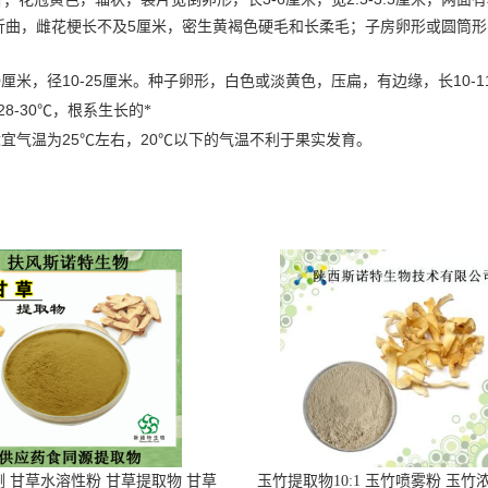
5
折曲，雌花梗长不及
厘米，密生黄褐色硬毛和长柔毛；子房卵形或圆筒形
0
10-25
10-1
厘米，径
厘米。种子卵形，白色或淡黄色，压扁，有边缘，长
28-30
℃
，根系生长的*
25
℃
20
℃
适宜气温为
左右，
以下的气温不利于果实发育。
 甘草水溶性粉 甘草提取物 甘草
玉竹提取物10:1 玉竹喷雾粉 玉竹