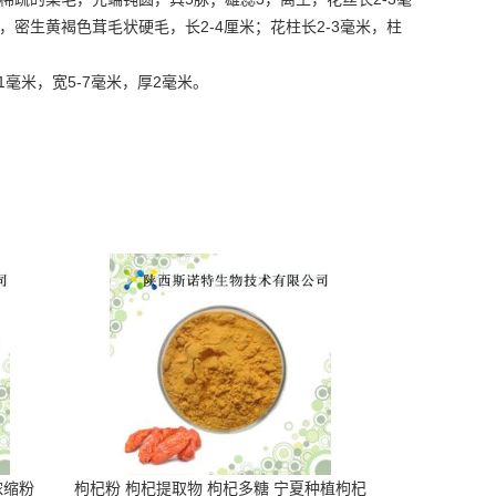
2-4
2-3
，密生黄褐色茸毛状硬毛，长
厘米；花柱长
毫米，柱
1
5-7
2
毫米，宽
毫米，厚
毫米。
浓缩粉
枸杞粉 枸杞提取物 枸杞多糖 宁夏种植枸杞