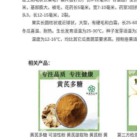
5
7-10
3
米，基部膨大，被毛，花药长
毫米，宽
毫米，药室
回
3
12-15
2
头
，长
毫米，
裂。
25-6
果实长圆柱状或近球状，大型，有硬毛和白霜，长
25-30
℃
冬瓜喜温、耐热。生长发育适温为
，种子发芽适温为
12-16
℃
温度为
，均比其它瓜类蔬菜要求高。授粉座果
相关产品：
黄芪多糖 可溶性粉 黄芪提取物 黄芪粉 黄
第三方检测