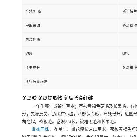
产地/厂商
斯诺特生
提取来源
冬瓜粉 
包装规格
99%
纯度
主要成分
冬瓜粉 
执行质量标准
冬瓜粉 冬瓜提取物 冬瓜膳食纤维
一年生蔓生或架生草本；茎被黄褐色硬毛及长柔毛，有
形，先端急尖，边缘有小齿，基部深心形，弯缺张开，近圆
2-3
稍隆起，密被毛。卷须
歧，被粗硬毛和长柔毛。
5-15
雌雄同株
；花单生。雄花梗长
厘米，密被黄褐色短
8-12
密生刚毛状长柔毛，裂片披针形，长
毫米，有锯齿，反