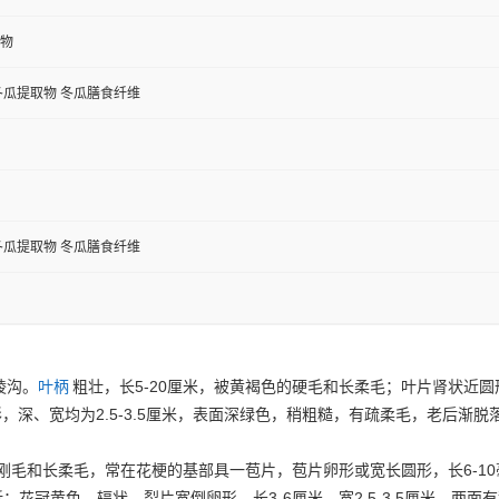
物
冬瓜提取物 冬瓜膳食纤维
冬瓜提取物 冬瓜膳食纤维
5-20
棱沟。
叶柄
粗壮，长
厘米，被黄褐色的硬毛和长柔毛；叶片肾状近圆
2.5-3.5
形，深、宽均为
厘米，表面深绿色，稍粗糙，有疏柔毛，老后渐脱
6-10
刚毛和长柔毛，常在花梗的基部具一苞片，苞片卵形或宽长圆形，长
3-6
2.5-3.5
折；花冠黄色，辐状，裂片宽倒卵形，长
厘米，宽
厘米，两面有