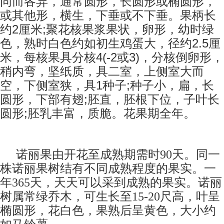
同而各异，通常圆形，长圆形或椭圆形，
或其他形，横生，下垂或不下垂。果柄长
2
;
约
厘米
聚花核果浆果状，卵形，幼时绿
2.5
色，熟时白色约如初生鸡蛋大，径约
厘
4(-2
3)
米，每核果具分核
或
，分核倒卵形，
稍内弯，坚纸质，具二室，上侧室大而
1
;
空，下侧室狭，具
种子
种子小，扁，长
;
圆形，下部有翅
胚直，胚根下位，子叶长
;
圆形
胚乳丰富，质脆。花果期全年。
诺丽果由开花至成熟期需时90天。同一
株诺丽果树结有不同成熟程度的果实。一
年365天，天天可以采到成熟的果实。诺丽
树属常绿乔木，可生长至15-20尺高，叶呈
椭圆形，花白色，果熟后呈黄色，大小约