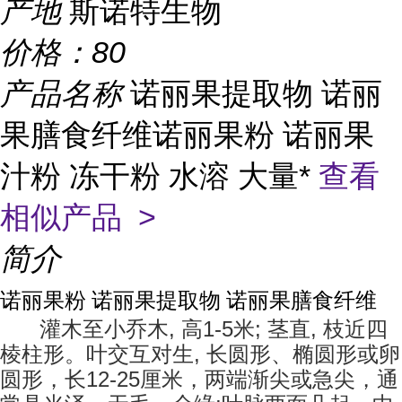
产地
斯诺特生物
价格：
80
产品名称
诺丽果提取物 诺丽
果膳食纤维诺丽果粉 诺丽果
汁粉 冻干粉 水溶 大量*
查看
相似产品 >
简介
诺丽果粉 诺丽果提取物 诺丽果膳食纤维
,
1-5
;
,
灌木至小乔木
高
米
茎直
枝近四
,
棱柱形。叶交互对生
长圆形、椭圆形或卵
12-25
圆形，长
厘米，两端渐尖或急尖，通