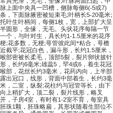
;
常具光泽，无毛，全缘
叶脉两面凸起，中
6(-5
7)
脉上面中央具一凹槽，侧脉每侧
或
;
5-20
;
条，下面脉腋密被短束毛
叶柄长
毫米
1
托叶生叶柄间，每侧
枚，宽，上部扩大呈
半圆形，全缘，无毛。头状花序每隔一节
1-1.5
一个，与叶对生，具长约
厘米的花序
;
;
梗
花多数，无梗
萼管彼此间*粘合，萼檐
;
1.5
近截平
花冠白色，漏斗形，长约
厘米，
5
喉部密被长柔毛，顶部
裂，裂片卵状披针
6
;
5
4
6
形，长约
毫米
雄蕊
，罕
或
，着生花冠
3
喉部，花丝长约
毫米，花药内向，上半部
3
露出冠口，线形，背面中部着生，长约
毫
;
米，二室，纵裂
花柱约与冠管等长，由下
向上稍扩大，顶二裂，裂片线形，略叉
4
1-2
开，子房
室，有时有
室不育，每室具
1
胚珠
颗，胚珠略扁，其形状随着生部位不