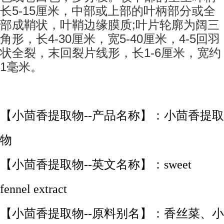
5-15
长
厘米，中部或上部的叶柄部分或全
;
部成鞘状，叶鞘边缘膜质
叶片轮廓为阔三
4-30
5-40
4-5
角形，长
厘米，宽
厘米，
回羽
1-6
状全裂，末回裂片线形，长
厘米，宽约
1
毫米。
【小茴香提取物--产品名称】：小茴香提取
物
【小茴香提取物--英文名称】：sweet
fennel extract
【小茴香提取物--原料别名】：香丝菜、小