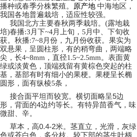
原产地
播种或春季分株繁殖。
中海地区，
我国各地普遍栽培，适应性较强。
我国北方主要春秋两季栽培。(露地栽
培)春播:3月下~4月上旬，5月中、下旬收
获。秋播:7~8月份，九月份收获。果实为
双悬果，呈圆柱形，有的稍弯曲，两端略
尖，长4~8mm，直径1.5~2.5mm。表面黄
绿或淡黄色，顶端残留有黄棕色突起的柱
基，基部有时有细小的果梗。果梗呈长椭
圆形，面有纵棱5条，
5
接合面平坦而较宽。横切面略呈
边
4
形，背面的
边约等长。有特异茴香气，味
微甜、辛。
0.4-2
草本，高
米。茎直立，光滑，灰绿
色或苍白色，多分枝。较下部的茎生叶柄