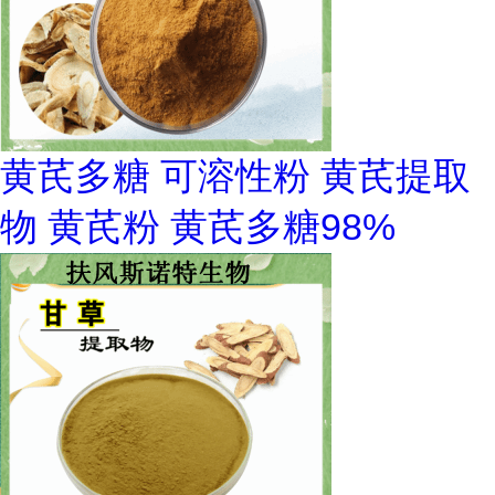
黄芪多糖 可溶性粉 黄芪提取
物 黄芪粉 黄芪多糖98%