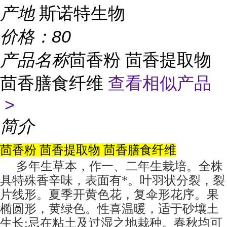
产地
斯诺特生物
价格：
80
产品名称
茴香粉 茴香提取物
茴香膳食纤维
查看相似产品
>
简介
茴香粉 茴香提取物 茴香膳食纤维
多年生草本，作一、二年生栽培。全株
具特殊香辛味，表面有*。叶羽状分裂，裂
片线形。夏季开黄色花，复伞形花序。果
椭圆形，黄绿色。性喜温暖，适于砂壤土
生长;忌在粘土及过湿之地栽种。春秋均可