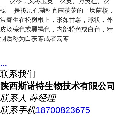
茯苓，又称玉灵、茯灵、万灵桂、茯
菟。 是拟层孔菌科真菌茯苓的干燥菌核，
常寄生在松树根上，形如甘薯，球状，外
皮淡棕色或黑褐色，内部粉色或白色，精
制后称为白茯苓或者云苓
...
联系我们
陕西斯诺特生物技术有限公司
联系人
薛经理
联系手机
18700823675