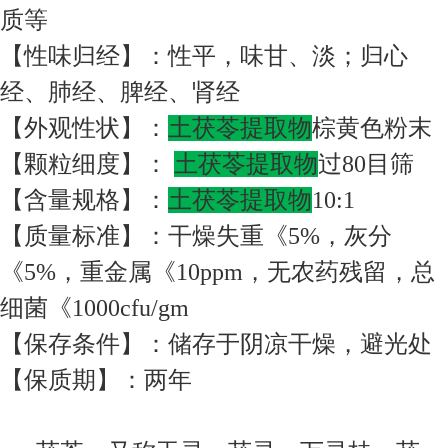
质等
【性味归经】：性平，味甘、淡；归心
经、肺经、脾经、肾经
【外观性状】：
土茯苓提取物
棕黄色粉末
【颗粒细度】：
土茯苓提取物
过80目筛
【含量规格】：
土茯苓提取物
10:1
【质量标准】：干燥失重《5%，灰分
《5%，重金属《10ppm，无农药残留，总
细菌《1000cfu/gm
【保存条件】：储存于阴凉干燥，避光处
【保质期】：两年