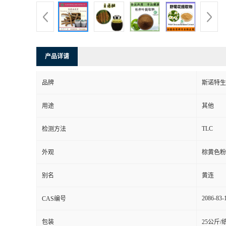
产品详请
品牌
斯诺特生
用途
其他
TLC
检测方法
外观
棕黄色粉
别名
黄连
2086-83-
CAS编号
包装
25公斤