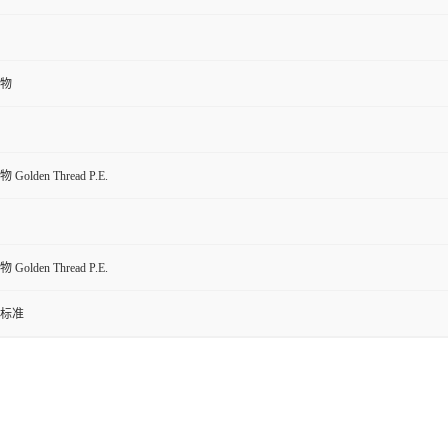
物
olden Thread P.E.
olden Thread P.E.
标准