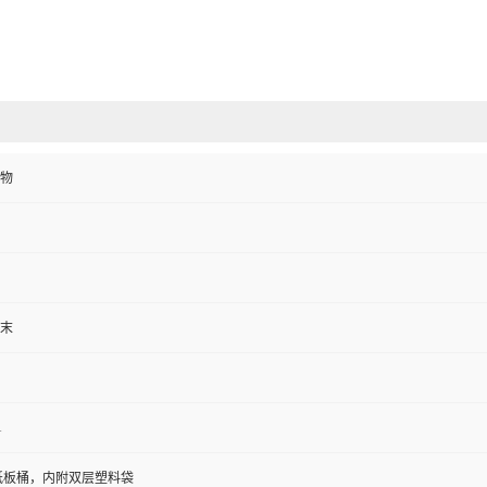
物
末
1
/纸板桶，内附双层塑料袋