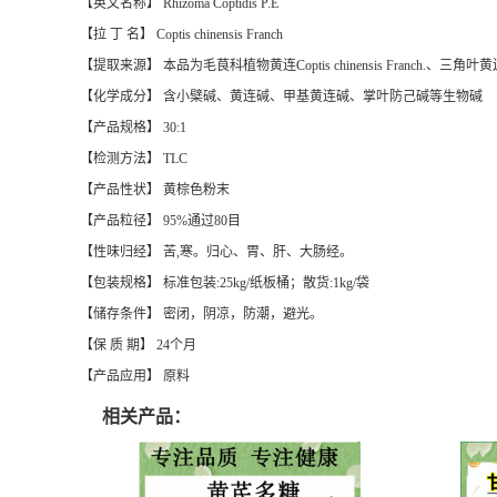
【英文名称】 Rhizoma Coptidis P.E
【拉 丁 名】 Coptis chinensis Franch
【提取来源】 本品为毛茛科植物黄连Coptis chinensis Franch.、三角叶黄连Coptis d
【化学成分】 含小檗碱、黄连碱、甲基黄连碱、掌叶防己碱等生物碱
【产品规格】 30:1
【检测方法】 TLC
【产品性状】 黄棕色粉末
【产品粒径】 95%通过80目
【性味归经】 苦,寒。归心、胃、肝、大肠经。
【包装规格】 标准包装:25kg/纸板桶；散货:1kg/袋
【储存条件】 密闭，阴凉，防潮，避光。
【保 质 期】 24个月
【产品应用】 原料
相关产品：