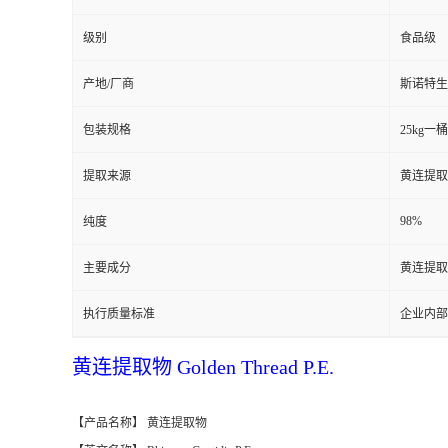
级别
食品级
产地/厂商
斯诺特生
包装规格
25kg一桶
提取来源
黄连提取物 G
98%
纯度
主要成分
黄连提取物 G
执行质量标准
企业内部
黄连提取物 Golden Thread P.E.
【产品名称】 黄连提取物