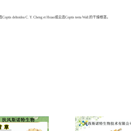
eltoidea C. Y. Cheng et Hsiao或云连Coptis teeta Wall.的干燥根茎。