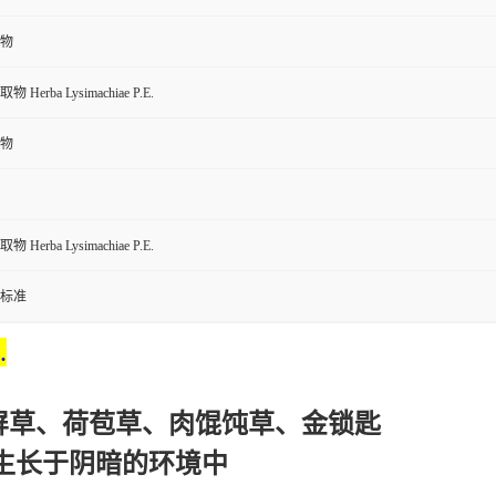
物
Herba Lysimachiae P.E.
物
Herba Lysimachiae P.E.
标准
.
屏草、荷苞草、肉馄饨草、金锁匙
生长于阴暗的环境中