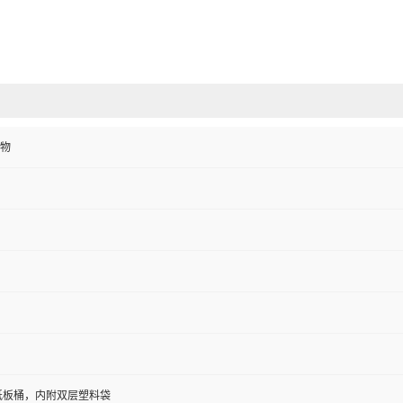
物
/纸板桶，内附双层塑料袋