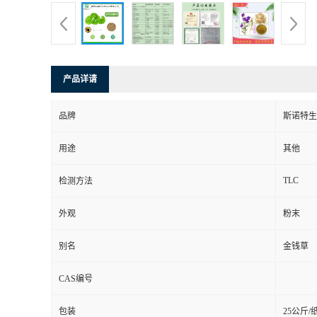
产品详请
品牌
斯诺特生
用途
其他
TLC
检测方法
外观
粉末
别名
金钱草
CAS编号
包装
25公斤