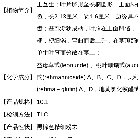
上互生；叶片卵形至长椭圆形，上面绿
【植物简介】
色，长2-13厘米，宽1-6厘米，边缘
齿；基部渐狭成柄，叶脉在上面凹陷，下
梗，梗细弱，弯曲而后上升，在茎顶部
单生叶腋而分散在茎上；
益母草甙(leonuride) 、桃叶珊瑚甙(aucub
【化学成分】
甙(rehmannioside) A、B、C、D，美利
(rehma－glutin) A、D，地黄氯化蚁醛甙(g
【产品规格】
10:1
【检测方法】
TLC
【产品性状】
黑棕色精细粉末