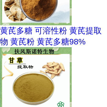
黄芪多糖 可溶性粉 黄芪提取
物 黄芪粉 黄芪多糖98%