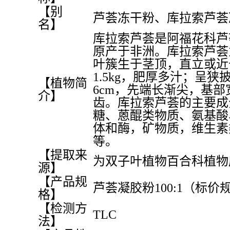
【别
芦荟冻干粉、库拉索芦荟
名】
库拉索芦荟是阿福花科芦
原产于非洲。库拉索芦荟
叶簇生于茎顶，直立或近于
1.5kg，肥厚多汁；呈狭披
【植物简
6cm，先端长渐尖，基
介】
齿。库拉索芦荟的主要成
糖、蒽醌类物质、氨基酸
体和酶，矿物质，维生素
等。
【提取来
为双子叶植物百合科植物
源】
【产品规
芦荟凝胶粉100:1（标价
格】
【检测方
TLC
法】