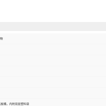
物
/纸板桶，内附双层塑料袋