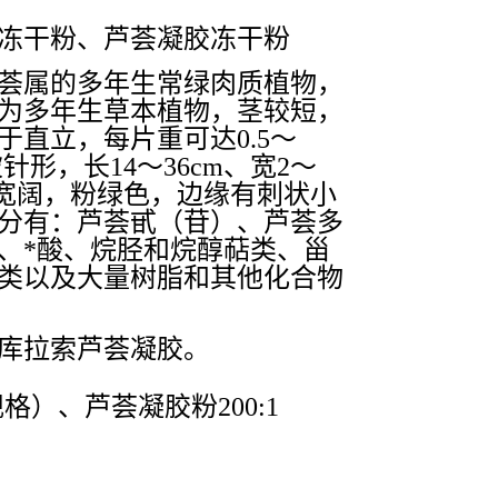
冻干粉、芦荟凝胶冻干粉
荟属的多年生常绿肉质植物，
为多年生草本植物，茎较短，
直立，每片重可达0.5～
针形，长14～36cm、宽2～
部宽阔，粉绿色，边缘有刺状小
分有：芦荟甙（苷）、芦荟多
、*酸、烷胫和烷醇萜类、甾
类以及大量树脂和其他化合物
库拉索芦荟凝胶。
规格）、芦荟凝胶粉200:1