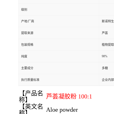
级别
产地/厂商
斯诺特生
提取来源
芦荟
包装规格
植物提取
98%
纯度
主要成分
多糖
执行质量标准
企业内部
【产品名
芦荟凝胶粉 100:1
称】
【英文名
Aloe powder
称】