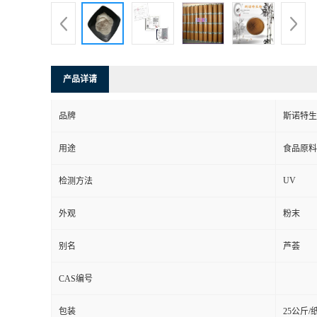
产品详请
品牌
斯诺特生
用途
食品原料
UV
检测方法
外观
粉末
别名
芦荟
CAS编号
包装
25公斤