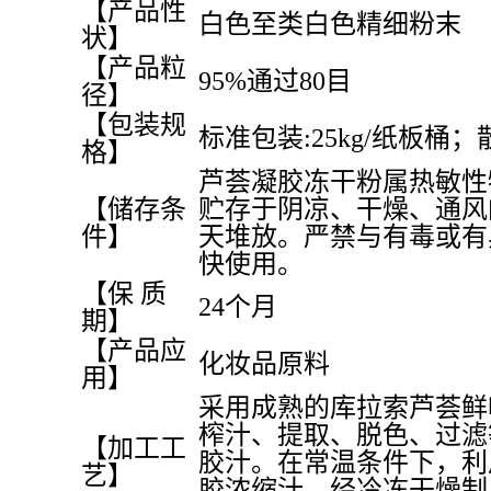
【产品性
白色至类白色精细粉末
状】
【产品粒
95%通过80目
径】
【包装规
标准包装:25kg/纸板桶；散
格】
芦荟凝胶冻干粉属热敏性
【储存条
贮存于阴凉、干燥、通风
件】
天堆放。严禁与有毒或有
快使用。
【保 质
24个月
期】
【产品应
化妆品原料
用】
采用成熟的库拉索芦荟鲜
榨汁、提取、脱色、过滤
【加工工
胶汁。在常温条件下，利
艺】
胶浓缩汁、经冷冻干燥制成1