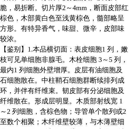
脆，易折断。切片厚2～4mm，断面皮部红
棕色，木部黄白色至浅黄棕色，髓部略呈
方形。有特异香气，味甜、微辛，皮部味
较浓。
【鉴别】1.本品横切面：表皮细胞1 列，嫩
枝可见单细胞非腺毛。木栓细胞 3～5 列，
最内1 列细胞外壁增厚。皮层有油细胞及
石细胞散在。中柱鞘石细胞群断续排列成
环，并伴有纤维束。韧皮部有分泌细胞及
纤维散在。形成层明显。木质部射线宽 1
～2 列细胞，含棕色物；导管单个散列或2
至数个相聚；木纤维壁较薄，与木薄壁细