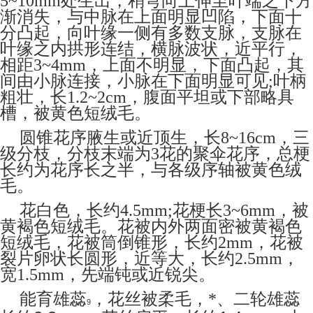
5~10mm
处生出，稍弯向上伸至叶端之下方
渐消失，与中脉在上面明显凹陷，下面十
分凸起，向叶缘一侧有多数支脉，支脉在
叶缘之内拱形连结，横脉波状，近平行，
相距
3~4mm
，上面不明显，下面凸起，其
间由小脉连接，小脉在下面明显可见
;
叶柄
粗壮，长
1.2~2cm
，腹面平坦或下部略具
槽，被黄色短绒毛。
圆锥花序腋生或近顶生，长
8~16cm
，三
级分枝，分枝末端为
3
花的聚伞花序，总梗
长约为花序长之半，与各级序轴被黄色绒
毛。
花白色，长约
4.5mm;
花梗长
3~6mm
，被
黄褐色短绒毛。花被内外两面密被黄褐色
短绒毛，花被筒倒锥形，长约
2mm
，花被
裂片卵状长圆形，近等大，长约
2.5mm
，
宽
1.5mm
，先端钝或近锐尖。
能育雄蕊
，花丝被柔毛，*、二轮雄蕊
9