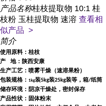
产品名称
桂枝提取物 10:1 桂
枝粉 玉桂提取物 速溶
查看相
似产品 >
简介
使用原料：
桂枝
产
地：
陕西安康
生产工艺：喷雾干燥（速溶果粉）
包装规格：
装
装
装等，箱
纸筒
5kg
25kg
/
1kg
储存环境：阴凉干燥处，密封保存
产品性状：固体粉末