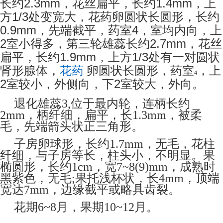
2.3mm
1.4mm
长约
，花丝扁平，长约
，上
1/3
方
处变宽大，花药卵圆状长圆形，长约
0.9mm
4
，先端截平，药室
，室均内向，上
2
2.7mm
室小得多，第三轮雄蕊长约
，花丝
1.9mm
1/3
扁平，长约
，上方
处有一对圆状
肾形腺体，
花药
卵圆状长圆形，药室
，上
4
2
2
室较小，外侧向，下
室较大，外向。
退化雄蕊
3,
位于最内轮，连柄长约
2mm
，柄纤细，扁平，长
1.3mm
，被柔
毛，先端箭头状正三角形。
子房卵球形，长约
1.7mm
，无毛，花柱
纤细，与子房等长，柱头小，不明显。果
椭圆形，长约
1cm
，宽
7~8(9)mm
，成熟时
黑紫色，无毛
;
果托浅杯状，长
4mm
，顶端
宽达
7mm
，边缘截平或略具齿裂。
花期
6~8
月，果期
10~12
月。