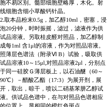
胞不易区别。髓部细胞壁略厚，木化。射
线细胞含细小草酸钙针晶。
2.取本品粉末0.5g，加乙醇10ml，密塞，浸
泡20分钟，时时振摇，滤过，滤液作为供
试品溶液。另取桂皮醛对照品，加乙醇制
成每1ml 含1μl的溶液，作为对照品溶液。
照薄层色谱法（附录Ⅵ B）试验，吸取供
试品溶液10～15μl,对照品溶液2μl，分别点
于同一硅胶Ｇ薄层板上，以石油醚（60～
90℃）－醋酸乙酯（17:3）为展开剂，展
开，取出，晾干，喷以二硝基苯肼乙醇试
液。供试品色谱中，在与对照品色谱相应
的位置上，显相同的橙红色斑点。