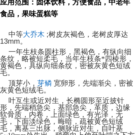
应用范围：固体饮料，方便食品，中老年
食品，果味蛋糕等
中等
大乔木
;
树皮灰褐色，老树皮厚达
13mm。
一年生枝条圆柱形，黑褐色，有纵向细
条纹，略被短柔毛，当年生枝条*四棱形，
黄褐色，具纵向细条纹，密被灰黄色短绒
毛。
顶芽小，
芽鳞
宽卵形，先端渐尖，密被
灰黄色短绒毛。
叶互生或近对生，长椭圆形至近披针
形，先端稍急尖，基部急尖，革质，边缘
软骨质，内卷，上面绿色，有光泽，无
毛，下面淡绿色，晦暗，疏被黄色短绒
毛，离基三出脉，侧脉近对生，自叶基