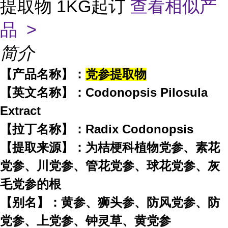
提取物 1KG起订
查看相似产
品 >
简介
【产品名称】：
党参提取物
【英文名称】：Codonopsis Pilosula
Extract
【拉丁名称】：Radix Codonopsis
【提取来源】：为桔梗科植物党参、素花
党参、川党参、管花党参、球花党参、灰
毛党参的根
【别名】：黄参、狮头参、防风党参、防
党参、上党参、钟灵草、黄党参