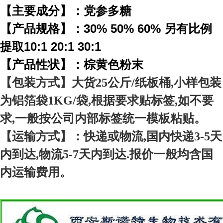
【主要成分】：党参多糖
【产品规格】：30% 50% 60% 另有比例
提取10:1 20:1 30:1
【产品性状】：棕黄色粉末
【包装方式】大货25公斤/纸板桶,小样包装
为铝箔袋1KG/袋,根据要求贴标签,如不要
求,一般按公司内部标签统一模板粘贴。
【运输方式】：快递或物流,国内快递3-5天
内到达,物流5-7天内到达.报价一般均含国
内运输费用。