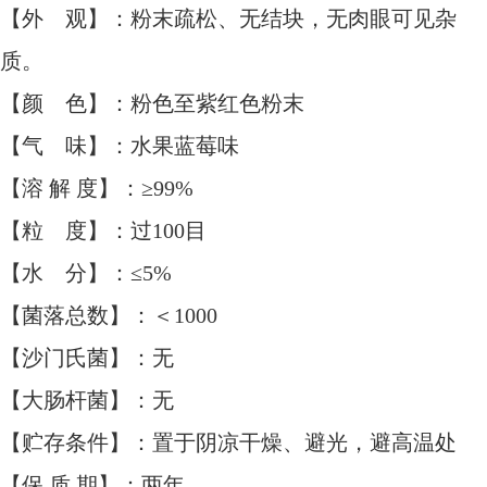
【外 观】：粉末疏松、无结块，无肉眼可见杂
质。
【颜 色】：粉色至紫红色粉末
【气 味】：水果蓝莓味
【溶 解 度】：≥99%
【粒 度】：过100目
【水 分】：≤5%
【菌落总数】：＜1000
【沙门氏菌】：无
【大肠杆菌】：无
【贮存条件】：置于阴凉干燥、避光，避高温处
【保 质 期】：两年