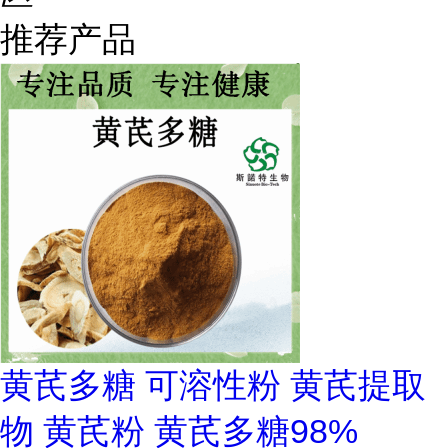
推荐产品
黄芪多糖 可溶性粉 黄芪提取
物 黄芪粉 黄芪多糖98%