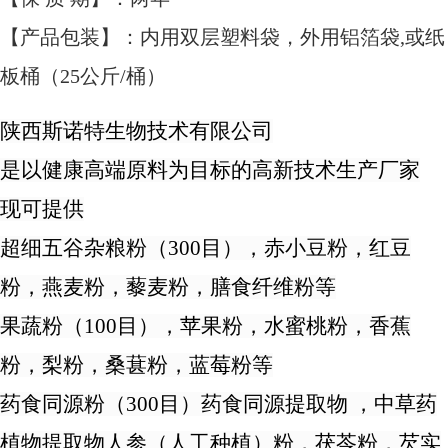
【产品包装】：内用双层塑料袋，外用铝箔袋,或纸
板桶（25公斤/桶）
陕西斯诺特生物技术
有限公司
是以健康高端原料为目标的高新技术生产厂家
现可提供
超细五谷杂粮粉（
300目），赤小豆粉，红豆
粉，燕麦粉，藜麦粉，膳食纤维粉等
果蔬粉（
100目），苹果粉，水蜜桃粉，香蕉
粉，梨粉，桑葚粉，蓝莓粉等
药食同源粉（
300目）
药食同源提取物
，
中草药
植物提取物
人参（人工种植）
粉
，茯苓粉，芡实