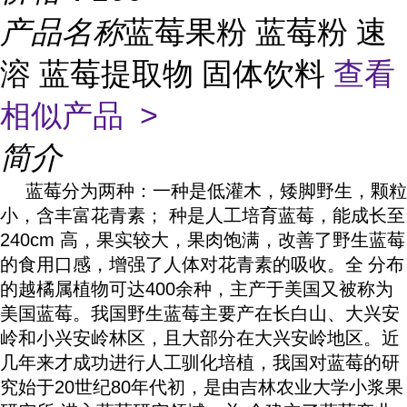
产品名称
蓝莓果粉 蓝莓粉 速
溶 蓝莓提取物 固体饮料
查看
相似产品 >
简介
蓝莓分为两种：一种是低灌木，矮脚野生，颗粒
小，含丰富
花青素
； 种是人工培育蓝莓，能成长至
240cm 高，果实较大，果肉饱满，改善了野生蓝莓
的食用口感，增强了人体对花青素的吸收。全
分布
的越橘属植物可达400余种，主产于美国又被称为
美国蓝莓。我国野生蓝莓主要产在
长白山
、
大兴安
岭
和
小兴安岭
林区，且大部分在大兴安岭地区。近
几年来才成功进行人工驯化培植，我国对蓝莓的研
究始于20世纪80年代初，是由吉林农业大学小浆果