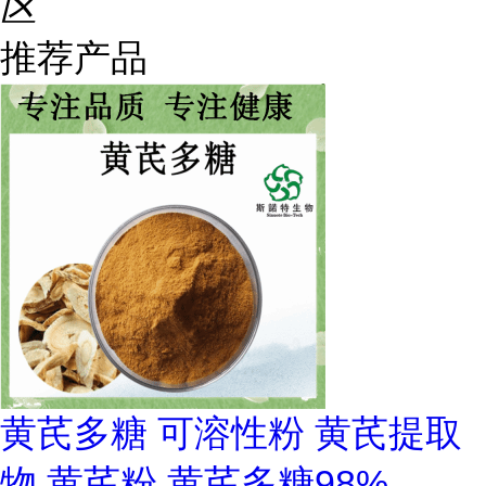
区
推荐产品
黄芪多糖 可溶性粉 黄芪提取
物 黄芪粉 黄芪多糖98%