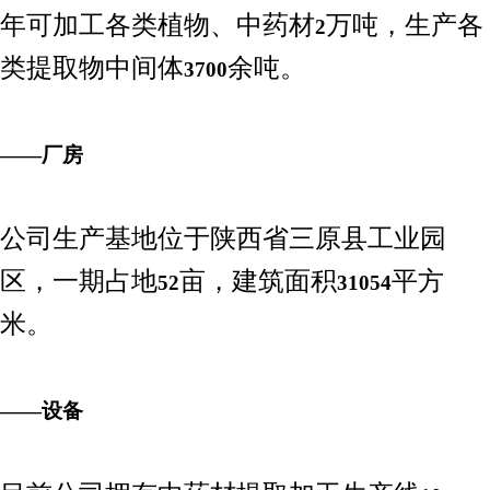
年可加工各类植物、中药材
万吨，生产各
2
类提取物中间体
余吨。
3700
——厂房
公司生产基地位于陕西省三原县工业园
区，一期占地
亩，建筑面积
平方
52
31054
米。
——设备