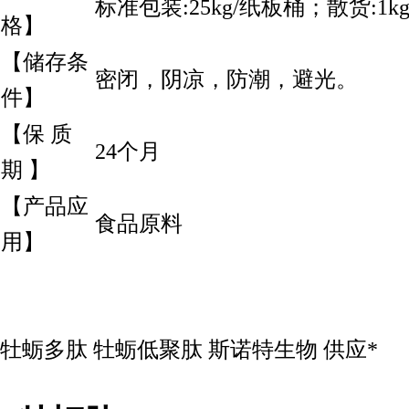
标准包装:25kg/纸板桶；散货:1kg
格】
【储存条
密闭，阴凉，防潮，避光。
件】
【保 质
24个月
期 】
【产品应
食品原料
用】
牡蛎多肽 牡蛎低聚肽 斯诺特生物 供应*