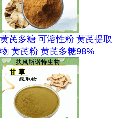
黄芪多糖 可溶性粉 黄芪提取
物 黄芪粉 黄芪多糖98%