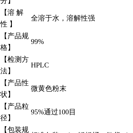
分】
【溶 解
全溶于水，溶解性强
性 】
【产品规
99%
格】
【检测方
HPLC
法】
【产品性
微黄色粉末
状】
【产品粒
95%通过100目
径】
【包装规