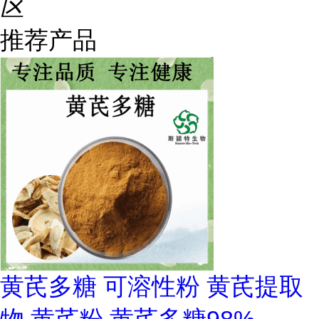
区
推荐产品
黄芪多糖 可溶性粉 黄芪提取