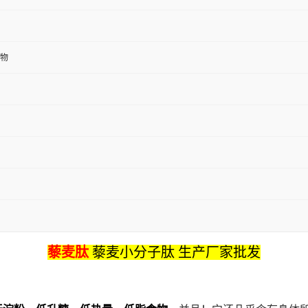
物
藜麦
肽
藜麦小分子肽 生产厂家批发
。