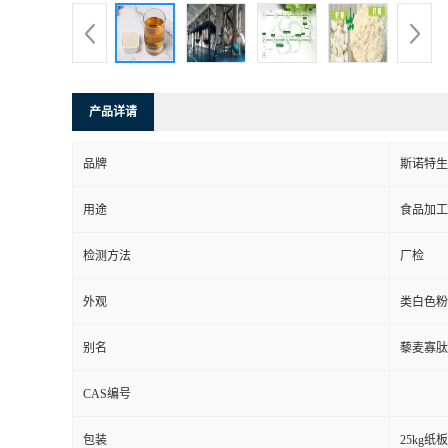
产品详请
品牌
斯诺特生
用途
食品加工
检测方法
厂检
外观
类白色粉
别名
藜麦寡肽
CAS编号
包装
25kg纸