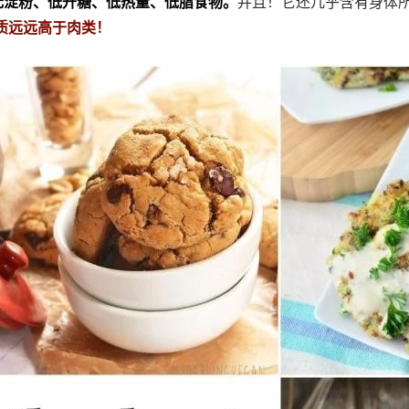
无淀粉、低升糖、低热量、低脂食物。
并且！它还几乎含有身体
质远远高于肉类！