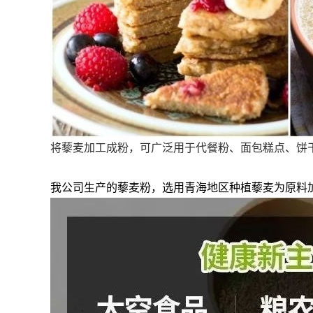
将藜麦加工成粉，可广泛用于代餐粉、面包糕点、饼
我公司生产的藜麦粉，选用青海地区种植藜麦为原料