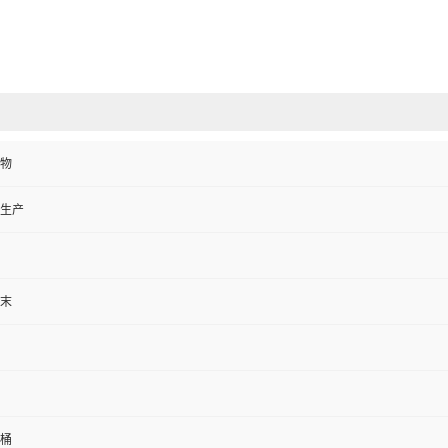
物
生产
末
板桶