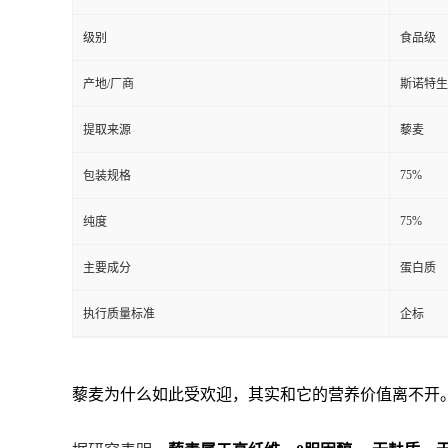
级别
食品级
产地/厂商
斯诺特生
提取来源
藜麦
75%
包装规格
75%
纯度
主要成分
蛋白质
执行质量标准
企标
藜麦为什么如此受欢迎，其实和它的营养价值离不开