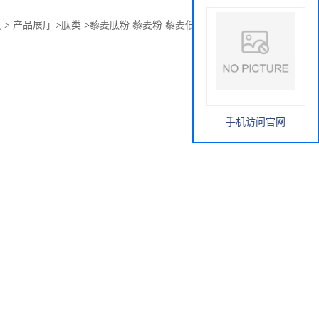
页
>
产品展厅
>
肽类
>
藜麦肽粉 藜麦粉 藜麦低聚肽 蛋白含量高
手机访问官网