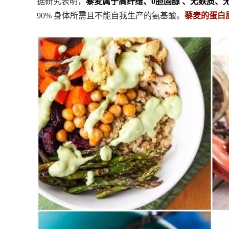
据研究表明，
藜麦属于高纤维、0胆固醇 、无麸质、
90% 身体所需且不能自我生产的氨基酸。
藜麦的蛋白