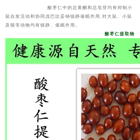
酸枣仁中的总黄酮和总皂苷均有抑制小
鼠自发活动和协同戊巴比妥钠镇静催眠作用,对大鼠、小鼠
及猫等动物均有镇静、催眠作用。
酸枣仁提取物