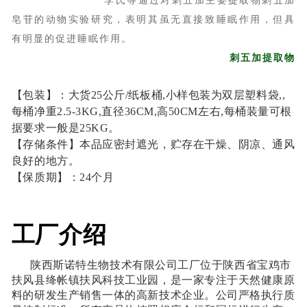
李氏等通过对刺五加主要提取物刺五加
皂苷的动物实验研究，表明其虽无直接致睡眠作用，但具
有明显的促进睡眠作用。
刺五加提取物
【包装】：大货25公斤/纸板桶,小样包装为双层塑料袋,,
每桶净重2.5-3KG,直径36CM,高50CM左右,每桶装量可根
据要求一般是25KG。
【存储条件】本品应密封遮光，贮存在干燥、阴凉、通风
良好的地方。
【保质期】：24个月
工厂介绍
陕西斯诺特生物技术有限公司工厂位于陕西省宝鸡市
扶风县绛帐镇扶风科技工业园，是一家专注于天然健康原
料的研发生产销售一体的高新技术企业。公司严格执行质