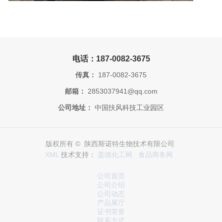
电话：187-0082-3675
传真：
187-0082-3675
邮箱：
2853037941@qq.com
公司地址：
中国扶风科技工业园区
版权所有 © 陕西斯诺特生物技术有限公司
XML
技术支持：
盖德化工网
食品商务网
公司首页
公司介绍
公司动态
产品展厅
证书荣誉
联系方式