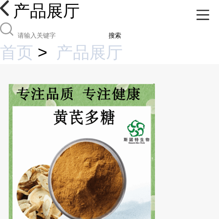
产品展厅
搜索
首页
>
产品展厅