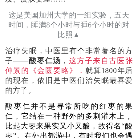
这是美国加州大学的一组实验，五天
时间，睡满8个小时与睡6个小时的对
比照▲
治疗失眠，中医里有个非常著名的方
子——
酸枣仁汤
，
这方子来自古医张
仲景的《金匮要略》，
就算1800年后
的现在，依旧是中医们治失眠最喜爱
的方子。
酸枣仁并不是寻常所吃的红枣的果
仁，它结在一种野外的多刺灌木上，
比起大枣来果实又小又酸，故得名“酸
枣”。在外出郊游中，有时我们也会遇