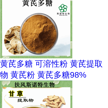
黄芪多糖 可溶性粉 黄芪提取
物 黄芪粉 黄芪多糖98%