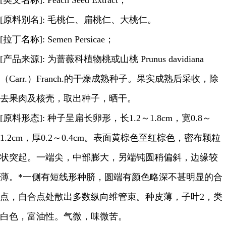
[英文名称]: Peach Seed Extract；
[原料别名]: 毛桃仁、扁桃仁、大桃仁。
[拉丁名称]: Semen Persicae；
[产品来源]: 为蔷薇科植物桃或山桃 Prunus davidiana
（Carr.）Franch.的干燥成熟种子。果实成熟后采收，除
去果肉及核壳，取出种子，晒干。
[原料形态]: 种子呈扁长卵形，长1.2～1.8cm，宽0.8～
1.2cm，厚0.2～0.4cm。表面黄棕色至红棕色，密布颗粒
状突起。一端尖，中部膨大，另端钝圆稍偏斜，边缘较
薄。*一侧有短线形种脐，圆端有颜色略深不甚明显的合
点，自合点处散出多数纵向维管束。种皮薄，子叶2，类
白色，富油性。气微，味微苦。