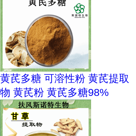
黄芪多糖 可溶性粉 黄芪提取
物 黄芪粉 黄芪多糖98%