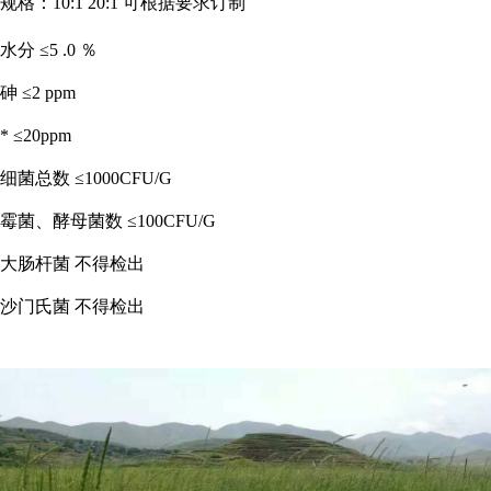
规格：
10:1 20:1 可根据要求订制
水分
≤5 .0 ％
砷
≤2 ppm
*
≤20ppm
细菌总数
≤1000CFU/G
霉菌、酵母菌数
≤100CFU/G
大肠杆菌
不得检出
沙门氏菌
不得检出