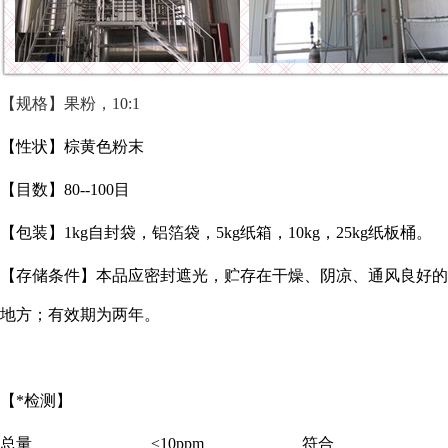
【规格】果粉，
10:1
【性状】棕黄色粉末
【目数】
80--100目
【包装】
1kg自封袋，铝箔袋，5kg纸箱，10kg，25kg纸板桶。
【存储条件】本品应密封遮光，贮存在干燥、阴凉、通风良好的
地方；有效期为两年。
【*检测】
总量
≤10ppm
符合