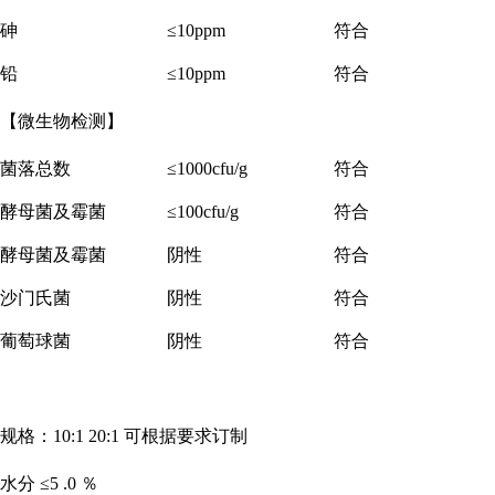
砷
≤10ppm
符合
铅
≤10ppm
符合
【微生物检测】
菌落总数
≤1000cfu/g
符合
酵母菌及霉菌
≤100cfu/g
符合
酵母菌及霉菌
阴性
符合
沙门氏菌
阴性
符合
葡萄球菌
阴性
符合
规格：
10:1 20:1 可根据要求订制
水分
≤5 .0 ％