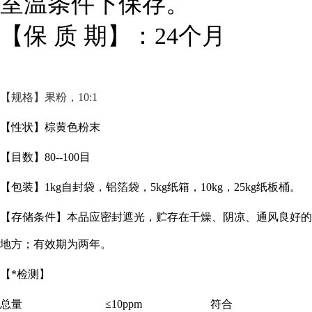
室温条件下保存。
【保 质 期】：24个月
【规格】果粉，
10:1
【性状】棕黄色粉末
【目数】
80--100目
【包装】
1kg自封袋，铝箔袋，5kg纸箱，10kg，25kg纸板桶。
【存储条件】本品应密封遮光，贮存在干燥、阴凉、通风良好的
地方；有效期为两年。
【*检测】
总量
≤10ppm
符合