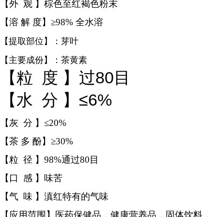
【外 观 】棕色至红褐色粉末
【溶 解 度】≥98% 全水溶
【提取部位】：芽叶
【主要成份】：茶黄素
【粒 度 】过80目
【水 分 】≤6%
【灰 分 】≤20%
【茶 多 酚】≥30%
【粒 径 】98%通过80目
【口 感 】味苦
【气 味 】滇红特有的气味
【应用范围】医药保健品，健康营养品，固体饮料，