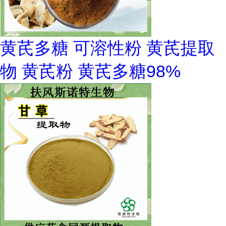
黄芪多糖 可溶性粉 黄芪提取
物 黄芪粉 黄芪多糖98%