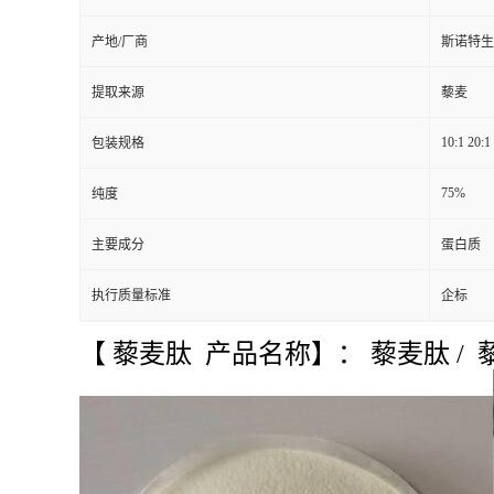
产地/厂商
斯诺特生
提取来源
藜麦
10:1 20:1
包装规格
75%
纯度
主要成分
蛋白质
执行质量标准
企标
【 藜麦肽 产品名称】： 藜麦肽 /