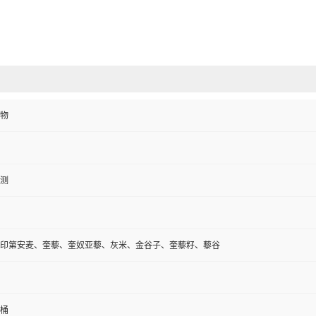
物
测
印第安麦、奎藜、奎奴亚藜、灰米、金谷子、奎藜籽、藜谷
板桶