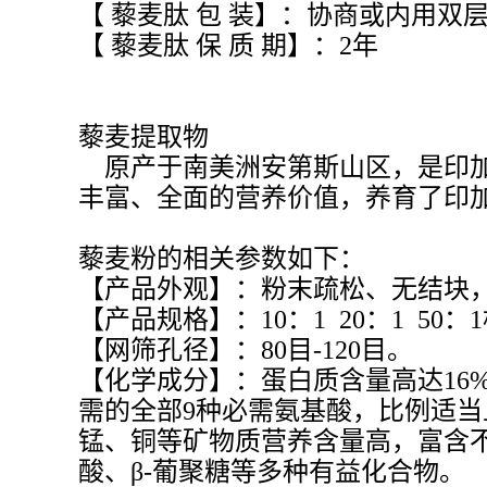
【
藜麦肽
包 装】
：协商或内用双层
【
藜麦肽
保 质 期】
：2年
藜麦提取物
原产于南美洲安第斯山区，是印加土
丰富、全面的营养价值，养育了印加
藜麦粉的相关参数如下：
【产品外观】：粉末疏松、无结块
【产品规格】：10：1 20：1 5
【网筛孔径】：80目-120目。
【化学成分】：蛋白质含量高达16
需的全部9种必需氨基酸，比例适
锰、铜等矿物质营养含量高，富含不
酸、β-葡聚糖等多种有益化合物。