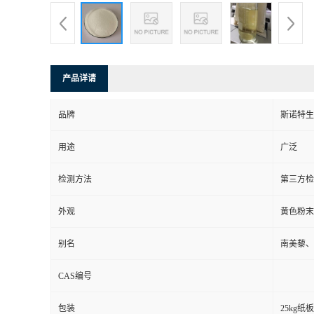
产品详请
品牌
斯诺特生
用途
广泛
检测方法
第三方检
外观
黄色粉末
别名
南美藜、
CAS编号
包装
25kg纸