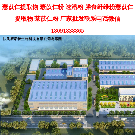
薏苡仁提取物 薏苡仁粉 速溶粉 膳食纤维粉薏苡仁
提取物 薏苡仁粉 厂家批发联系电话微信
18091838865