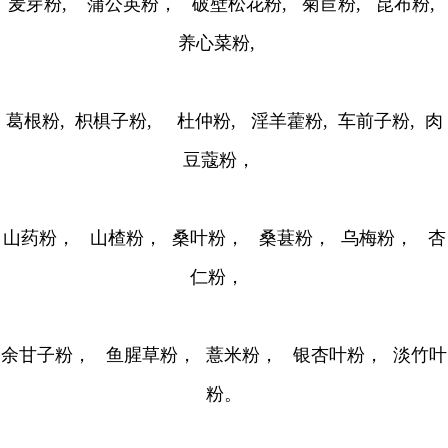
麦芽粉, 蒲公英粉， 破壁松花粉, 菊苣粉, 昆布粉,
养心菜粉,
葛根粉, 枳椇子粉, 杜仲粉, 淫羊藿粉, 车前子粉, 肉
豆蔻粉，
山药粉， 山楂粉， 桑叶粉， 桑葚粉， 乌梅粉， 杏
仁粉，
余甘子粉， 鱼腥草粉， 薏米粉， 银杏叶粉， 淡竹叶
粉。