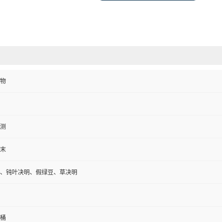
物
测
末
、钝叶决明、假绿豆、草决明
板桶