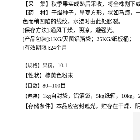
【采 集】秋季果实成熟后采收，将全株割下
【药 材】干燥种子，呈菱方形，状如马蹄，一
色而稍凹陷的线纹，水浸时由此处胀裂。
[保存方法]:通风干燥，阴凉，避强光。
[产品包装]:1KG/灭菌铝箔袋；25KG/纸板桶；
[有效期限]:24个月
10:1
【规格】果粉，
【性状】棕黄色粉末
80--100目
【目数】
1kg自封袋，铝箔袋，5kg纸箱，10kg，
【包装】
【存储条件】本品应密封遮光，贮存在干燥、