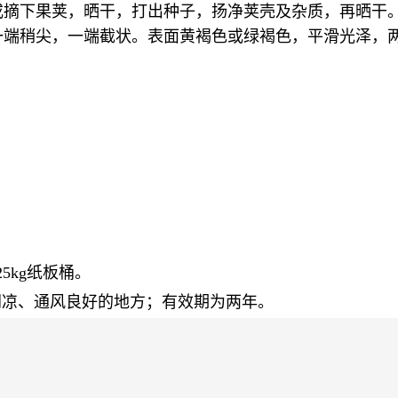
或摘下果荚，晒干，打出种子，扬净荚壳及杂质，再晒干
端稍尖，一端截状。表面黄褐色或绿褐色，平滑光泽，两
25kg纸板桶。
阴凉、通风良好的地方；有效期为两年。