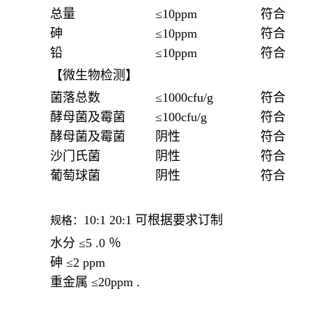
总量
≤10ppm
符合
砷
≤10ppm
符合
铅
≤10ppm
符合
【微生物检测】
菌落总数
≤1000cfu/g
符合
酵母菌及霉菌
≤100cfu/g
符合
酵母菌及霉菌
阴性
符合
沙门氏菌
阴性
符合
葡萄球菌
阴性
符合
10:1 20:1 可根据要求订制
规格：
水分 ≤5 .0 ％
砷 ≤2 ppm
重金属 ≤20ppm
.