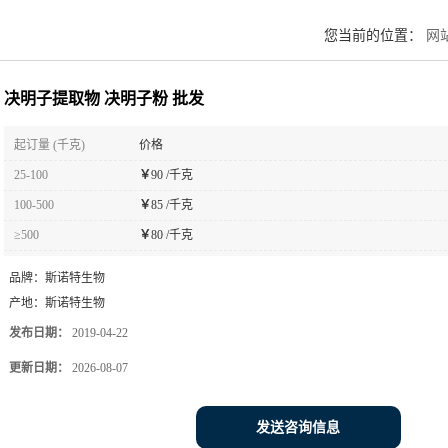
您当前的位置：
网
决明子提取物 决明子粉 批发
起订量 (千克)
价格
25-100
￥
90 /千克
100-500
￥
85 /千克
≥500
￥
80 /千克
品牌：
斯诺特生物
产地：
斯诺特生物
发布日期：
2019-04-22
更新日期：
2026-08-07
发送咨询信息