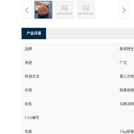
产品详请
品牌
斯诺特生
用途
广泛
检测方法
第三方检
外观
棕黄色粉
别名
马蹄决明
CAS编号
包装
25kg纸