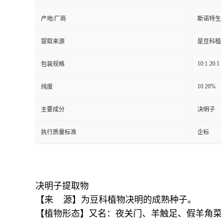
产地/厂商
斯诺特生
提取来源
是豆科植
10:1 20:1
包装规格
10 20%
纯度
主要成分
决明子
执行质量标准
企标
决明子提取物
【来 源】为豆科植物决明的成熟种子。
【植物形态】又名：夜关门、羊触足、假羊角菜