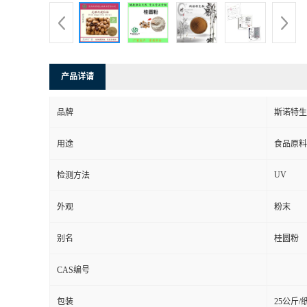
产品详请
品牌
斯诺特生
用途
食品原料
UV
检测方法
外观
粉末
别名
桂圆粉
CAS编号
包装
25公斤