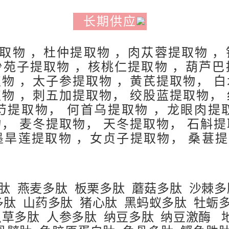
长期供应
取物 ，杜仲提取物 ，肉苁蓉提取物 ，
沙苑子提取物 ，核桃仁提取物 ，葫芦巴
取物 ，太子参提取物 ，黄芪提取物， 白
取物 ，刺五加提取物， 绞股蓝提取物， 
芍提取物， 何首乌提取物 ，龙眼肉提
物， 麦冬提取物， 天冬提取物， 石斛提
墨旱莲提取物 ，女贞子提取物， 桑葚
肽 燕麦多肽 板栗多肽 蘑菇多肽 沙棘多
多肽 山药多肽 猪心肽 黑蚂蚁多肽 牡蛎
草多肽 人参多肽 纳豆多肽 纳豆激酶 