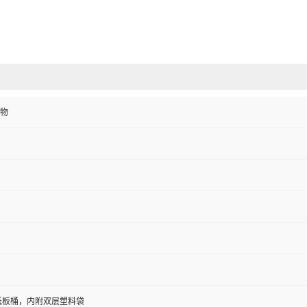
物
/纸板桶，内附双层塑料袋