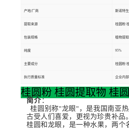
产地/厂商
斯诺特生
提取来源
桂圆粉 
包装规格
植物提取
95%
纯度
主要成分
桂圆粉 
执行质量标准
企业内部
桂圆粉 桂圆提取物 桂
简介
：
桂圆别称"龙眼"，是我国南亚热
古受人们喜爱，更视为珍贵补品
桂圆和龙眼，是一种水果，两个