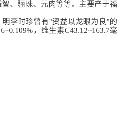
益智、骊珠、元肉等等。主要产于福
明李时珍曾有"资益以龙眼为良"的
0.109%，维生素C43.12~163.7毫