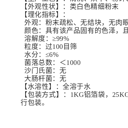
【外观性状】：类白色精细粉末
【理化指标】：
外观：粉末疏松、无结块，无肉
颜色：具有该产品固有的色泽，
溶解度：≥99%
粒度：过100目筛
水分：≤6%
菌落总数：＜1000
沙门氏菌：无
大肠杆菌：无
【水溶性】：全溶于水
【包装方式】：1KG铝箔袋，2
行包装。