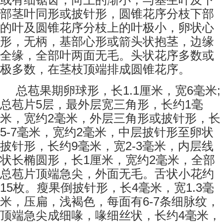
或有细锯齿，向上的渐小，与基生叶及下
部茎叶同形或披针形，圆锥花序分枝下部
的叶及圆锥花序分枝上的叶极小，卵状心
形，无柄，基部心形或箭头状抱茎，边缘
全缘，全部叶两面无毛。头状花序多数或
极多数，在茎枝顶端排成圆锥花序。
1.1
6
;
总苞果期卵球形，长
厘米，宽
毫米
5
1
总苞片
层，最外层宽三角形，长约
毫
2
米，宽约
毫米，外层三角形或披针形，长
5-7
2
毫米，宽约
毫米，中层披针形至卵状
9
2-3
披针形，长约
毫米，宽
毫米，内层线
1
2
状长椭圆形，长
厘米，宽约
毫米，全部
总苞片顶端急尖，外面无毛。舌状小花约
15
4
1.3
枚。瘦果倒披针形，长
毫米，宽
毫
6-7
米，压扁，浅褐色，每面有
条细脉纹，
4
顶端急尖成细喙，喙细丝状，长约
毫米，