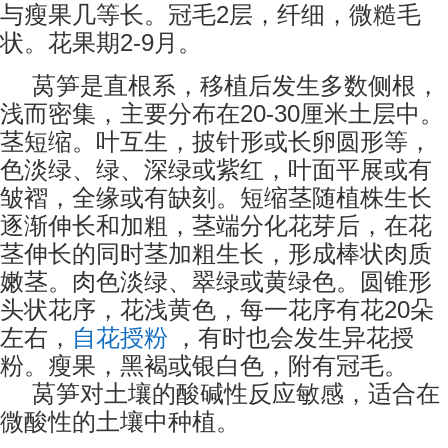
2
与瘦果几等长。冠毛
层，纤细，微糙毛
2-9
状。花果期
月。
莴笋是直根系，移植后发生多数侧根，
20-30
浅而密集，主要分布在
厘米土层中。
茎短缩。叶互生，披针形或长卵圆形等，
色淡绿、绿、深绿或紫红，叶面平展或有
皱褶，全缘或有缺刻。短缩茎随植株生长
逐渐伸长和加粗，茎端分化花芽后，在花
茎伸长的同时茎加粗生长，形成棒状肉质
嫩茎。肉色淡绿、翠绿或黄绿色。圆锥形
20
头状花序，花浅黄色，每一花序有花
朵
左右，
自花授粉
，有时也会发生异花授
粉。瘦果，黑褐或银白色，附有冠毛。
莴笋对土壤的酸碱性反应敏感，适合在
微酸性的土壤中种植。