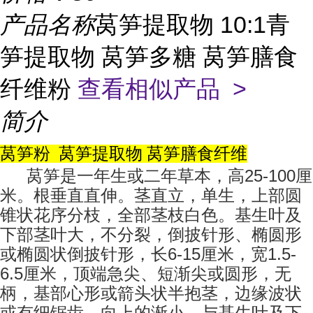
产品名称
莴笋提取物 10:1青
笋提取物 莴笋多糖 莴笋膳食
纤维粉
查看相似产品 >
简介
莴笋粉 莴笋提取物 莴笋膳食纤维
25-100
莴笋是一年生或二年草本，高
厘
米。根垂直直伸。茎直立，单生，上部圆
锥状花序分枝，全部茎枝白色。基生叶及
下部茎叶大，不分裂，倒披针形、椭圆形
6-15
1.5-
或椭圆状倒披针形，长
厘米，宽
6.5
厘米，顶端急尖、短渐尖或圆形，无
柄，基部心形或箭头状半抱茎，边缘波状