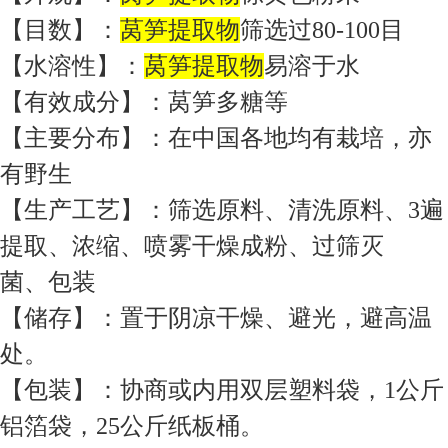
【目数】：
莴笋提取物
筛选过80-100目
【水溶性】：
莴笋提取物
易溶于水
【有效成分】：莴笋多糖等
【主要分布】：在中国各地均有栽培，亦
有野生
【生产工艺】：筛选原料、清洗原料、3遍
提取、浓缩、喷雾干燥成粉、过筛灭
菌、包装
【储存】：置于阴凉干燥、避光，避高温
处。
【包装】：协商或内用双层塑料袋，1公斤
铝箔袋，25公斤纸板桶。