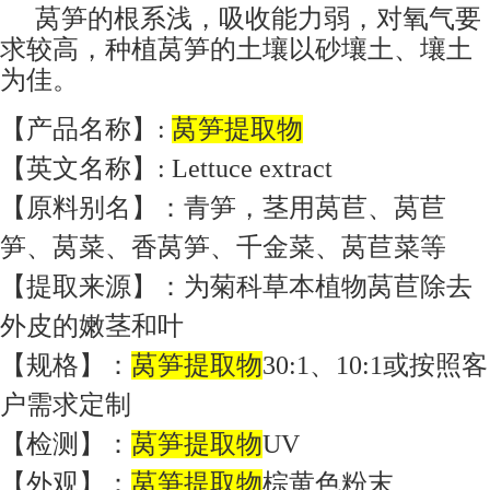
莴笋的根系浅，吸收能力弱，对氧气要
求较高，种植莴笋的土壤以砂壤土、壤土
为佳。
【产品名称】:
莴笋提取物
【英文名称】: Lettuce extract
【原料别名】：青笋，茎用莴苣、莴苣
笋、莴菜、香莴笋、千金菜、莴苣菜等
【提取来源】：为菊科草本植物莴苣除去
外皮的嫩茎和叶
【规格】：
莴笋提取物
30:1、10:1或按照客
户需求定制
【检测】：
莴笋提取物
UV
【外观】：
莴笋提取物
棕黄色粉末