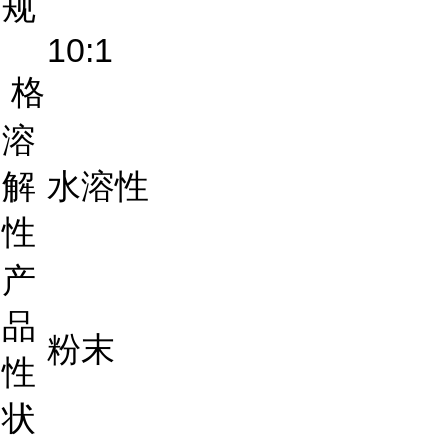
规
10:1
格
溶
解
水溶性
性
产
品
粉末
性
状