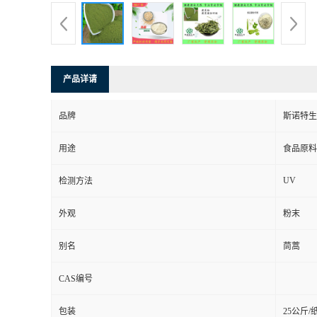
产品详请
品牌
斯诺特生
用途
食品原料
UV
检测方法
外观
粉末
别名
茼蒿
CAS编号
包装
25公斤