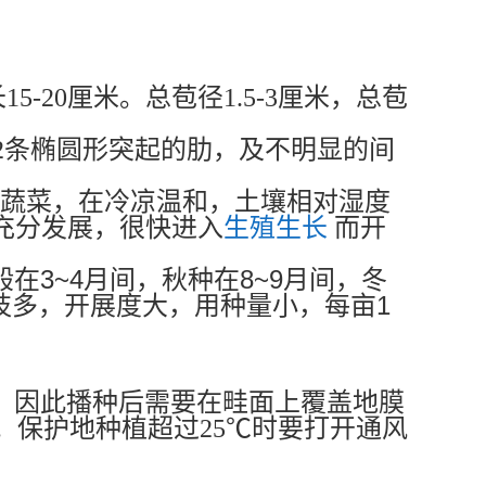
15-20厘米。总苞径1.5-3厘米，总苞
-2条椭圆形突起的肋，及不明显的间
蔬菜，在冷凉温和，土壤相对湿度
充分发展，很快进入
生殖生长
而开
3~4
8~9
般在
月间，秋种在
月间，冬
1
枝多，开展度大，用种量小，每亩
象，因此播种后需要在畦面上覆盖地膜
保护地种植超过25℃时要打开通风