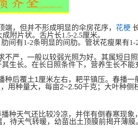
顶端，但并不形成明显的伞房花序，
花梗
长
附片状。舌片长1.5-2.5厘米。
肋间有1-2条明显的间肋。管状花瘦果有1
求不严，一般以较弱光照为好。其属短日照
于其生长。在长日照条件下，营养生长不能
1
播种后覆土
厘米左右，耙平镇压。春播一
2~2.50
植，用种量大，每亩
千克；大叶种侧
，早春播种天气还比较冷凉，并伴有倒春寒现
温，待天气转暖，幼苗出土顶膜前揭开薄膜。