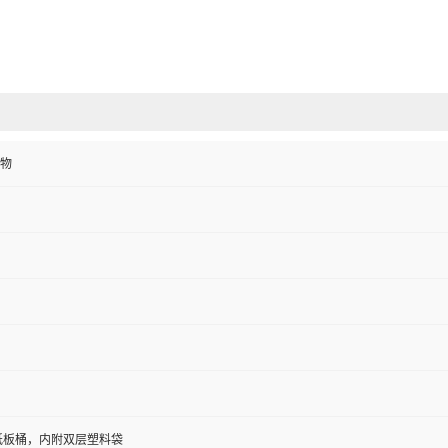
物
/纸板桶，内附双层塑料袋