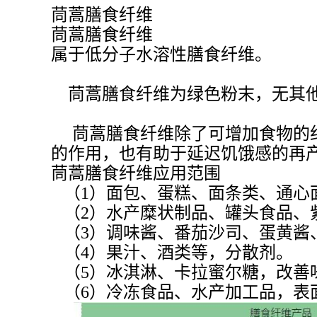
茼蒿膳食纤维
茼蒿膳食纤维
属于低分子水溶性膳食纤维。
茼蒿
膳食纤维为绿色粉末，无其他异
茼蒿膳食纤维除了可增加食物的纤
的作用，也有助于延迟饥饿感的再
茼蒿膳食纤维应用范围
（1）面包、蛋糕、面条类、通心面
（2）水产糜状制品、罐头食品、
（3）调味酱、番茄沙司、蛋黄酱
（4）果汁、酒类等，分散剂。
（5）冰淇淋、卡拉蜜尔糖，改善
（6）冷冻食品、水产加工品，表