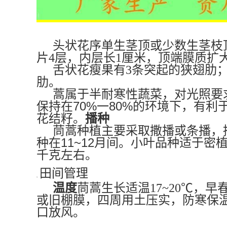
头状花序单生茎顶或少数生茎枝
片4层，内层长1厘米，顶端膜质扩大成
舌状花瘦果有3条突起的狭翅肋；
肋。
蒿属于半耐寒性蔬菜，对光照要
70%
80%
保持在
一
的环境下，有利
花结籽。
播种
茼蒿种植主要采取撒播或条播，
11~12
种在
月间。小叶品种适于密
千克左右。
田间管理
折叠
温度
茼蒿生长适温17~20℃
或旧棚膜，四周用土压实，防寒保
口放风。