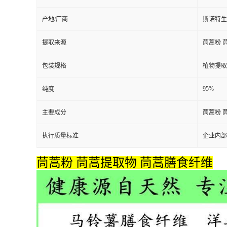
产地/厂商
斯诺特生
提取来源
茼蒿粉 
包装规格
植物提取
95%
纯度
主要成分
茼蒿粉 
执行质量标准
企业内部
茼蒿粉 茼蒿提取物 茼蒿膳食纤维