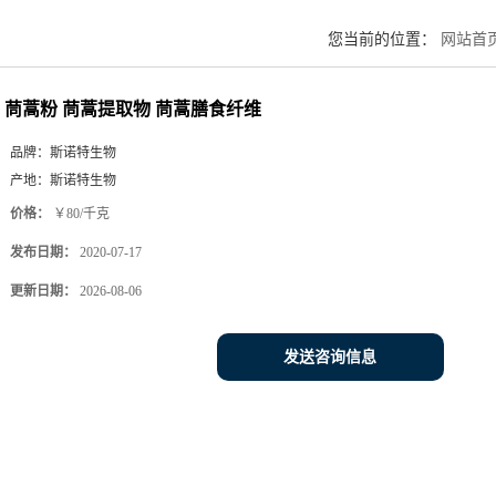
您当前的位置：
网站首
茼蒿粉 茼蒿提取物 茼蒿膳食纤维
品牌：
斯诺特生物
产地：
斯诺特生物
价格：
￥80/千克
发布日期：
2020-07-17
更新日期：
2026-08-06
发送咨询信息