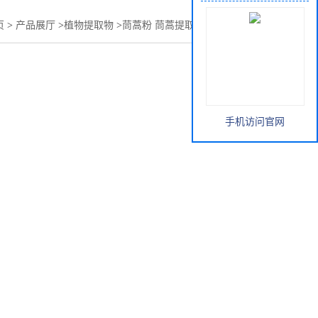
页
>
产品展厅
>
植物提取物
>
茼蒿粉 茼蒿提取物 茼蒿膳食纤维
手机访问官网