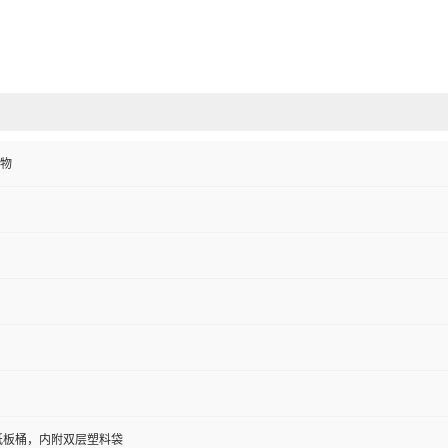
物
/纸板桶，内附双层塑料袋