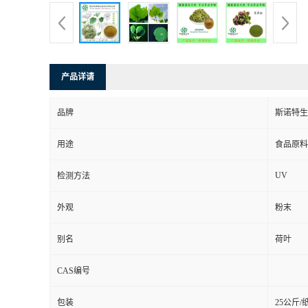
产品详请
品牌
斯诺特生
用途
食品原料
UV
检测方法
外观
粉末
别名
荷叶
CAS编号
包装
25公斤