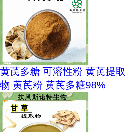
黄芪多糖 可溶性粉 黄芪提取
物 黄芪粉 黄芪多糖98%