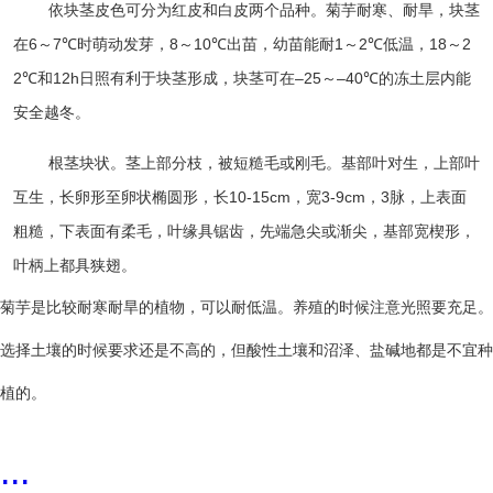
依块茎皮色可分为红皮和白皮两个品种。菊芋耐寒、耐旱，块茎
在
6
～
7
℃
时萌动发芽，
8
～
10
℃
出苗，幼苗能耐
1
～
2
℃
低温，
18
～
2
2
℃
和
12h
日照有利于块茎形成，块茎可在
–25
～
–40
℃
的冻土层内能
安全越冬。
根茎块状。茎上部分枝，被短糙毛或刚毛。基部叶对生，上部叶
互生，长卵形至卵状椭圆形，长
10-15cm
，宽
3-9cm
，
3
脉，上表面
粗糙，下表面有柔毛，叶缘具锯齿，先端急尖或渐尖，基部宽楔形，
叶柄上都具狭翅。
菊芋是比较耐寒耐旱的植物，可以耐低温。养殖的时候注意光照要充足。
选择土壤的时候要求还是不高的，但酸性土壤和沼泽、盐碱地都是不宜种
植的。
...