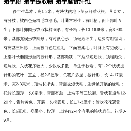
菊芋粉
菊芋提取物
菊芋膳食纤维
多年生草本，高
1-3
米，有块状的地下茎及纤维状根。茎直立，
有分枝，被白色短糙毛或刚毛。叶通常对生，有叶柄，但上部叶互
生；下部叶卵圆形或卵状椭圆形，有长柄，长
10-16
厘米，宽
3-6
厘
米，基部宽楔形或圆形，有时微心形，顶端渐细尖，边缘有粗锯齿，
有离基三出脉，上面被白色短粗毛、下面被柔毛，叶脉上有短硬毛，
上部叶长椭圆形至阔披针形，基部渐狭，下延成短翅状，顶端渐尖，
短尾状。头状花序较大，少数或多数，单生于枝端，有
1-2
个线状披
针形的苞叶，直立，径
2-5
厘米，总苞片多层，披针形，长
14-17
毫
米、宽
2-3
毫米，顶端长渐尖，背面被短伏毛，边缘被开展的缘毛；
托片长圆形，长
8
毫米，背面有肋、上端不等三浅裂。舌状花通常
12-
20
个，舌片黄色，开展，长椭圆形，长
1.7-3
厘米；管状花花冠黄
色，长
6
毫米。瘦果小，楔形，上端有
2-4
个有毛的锥状扁芒。花期
8-
9
月。