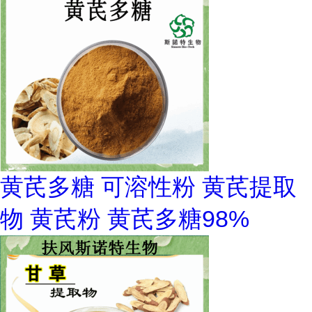
黄芪多糖 可溶性粉 黄芪提取
物 黄芪粉 黄芪多糖98%