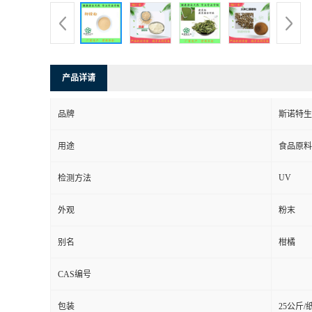
产品详请
品牌
斯诺特生
用途
食品原料
UV
检测方法
外观
粉末
别名
柑橘
CAS编号
包装
25公斤