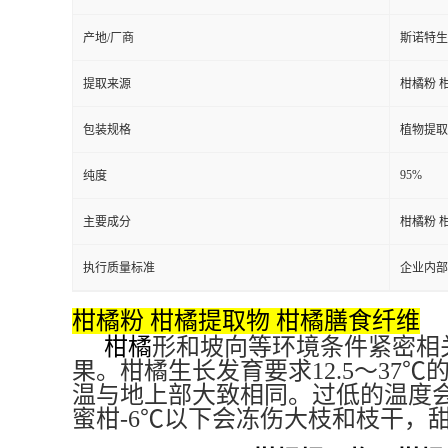
产地/厂商
斯诺特生
提取来源
柑橘粉 
包装规格
植物提取
95%
纯度
主要成分
柑橘粉 
执行质量标准
企业内部
柑橘粉 柑橘提取物 柑橘膳食纤维
柑橘
形和坡向等环境条件紧密相
果。柑橘生长发育要求12.5～37
温与地上部大致相同。过低的温度会
蜜柑-6℃以下会冻伤大枝和枝干，甜