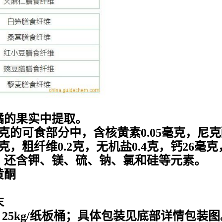
橘的果实中提取。
的可食部分中，含核黄素0.05毫克，尼克酸
克，粗纤维0.2克，无机盐0.4克，钙26毫克，
，还含钾、镁、硫、钠、氯和硅等元素。
黄酮
末
，25kg/纸板桶；具体包装见底部详情包装图