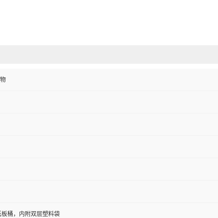
物
/纸板桶，内附双层塑料袋