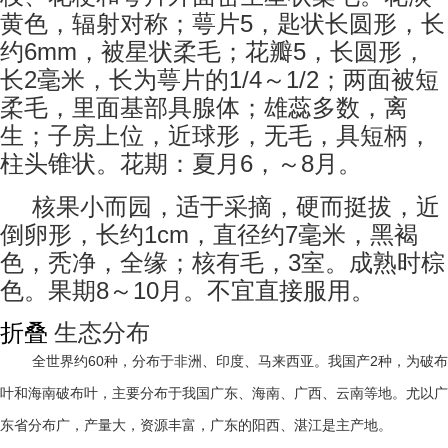
5
黄色，辐射对称；萼片
，匙状长圆形，长
6mm
5
约
，被星状柔毛；花瓣
，长圆形，
2
1/4
1/2
长
毫米，长为萼片的
～
；两面被短
柔毛，里面基部具腺体；雄蕊多数，离
生；子房上位，近球形，无毛，具短柄，
6
8
柱头锥状。花期：夏月
，～
月。
核果小而园，适于采摘，硬而挺拔，近
1cm
7
倒卵形，长约
，直径约
毫米，黑褐
3
色，秃净，全缘；核有毛，
室。成熟时棕
8
10
色。果期
～
月。不宜直接服用。
折叠
生态分布
60
2
全世界约
种，分布于非洲、印度、马来西亚。我国产
种，为破布
叶和海南破布叶，主要分布于我国广东、海南、广西、云南等地。尤以广
东省分布广，产量大，资源丰富，广东的阳西、湛江是主产地。