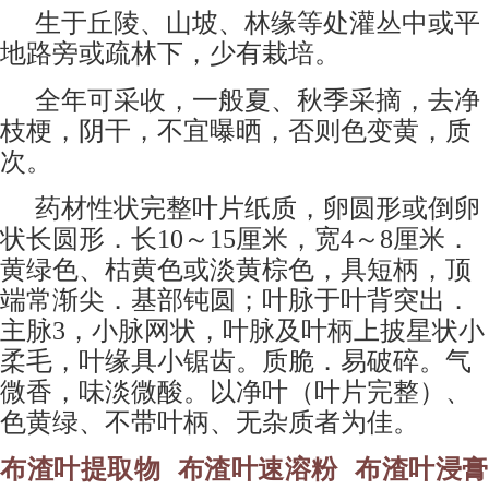
生于丘陵、山坡、林缘等处灌丛中或平
地路旁或疏林下，少有栽培。
全年可采收，一般夏、秋季采摘，去净
枝梗，阴干，不宜曝晒，否则色变黄，质
次。
药材性状完整叶片纸质，卵圆形或倒卵
状长圆形．长10～15厘米，宽4～8厘米．
黄绿色、枯黄色或淡黄棕色，具短柄，顶
端常渐尖．基部钝圆；叶脉于叶背突出．
主脉3，小脉网状，叶脉及叶柄上披星状小
柔毛，叶缘具小锯齿。质脆．易破碎。气
微香，味淡微酸。以净叶（叶片完整）、
色黄绿、不带叶柄、无杂质者为佳。
布渣叶提取物 布渣叶速溶粉
布渣叶
浸膏