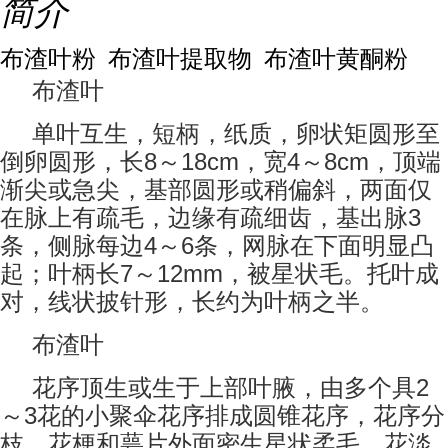
简介
布渣叶粉 布渣叶提取物 布渣叶黄酮粉
布渣叶
单叶互生，短柄，纸质，卵状矩圆形至
8
18cm
4
8cm
倒卵圆形，长
～
，宽
～
，顶端
渐尖或急尖，基部圆形或稍偏斜，两面仅
3
在脉上有疏毛，边缘有疏细齿，基出脉
4
6
条，侧脉每边
～
条，网脉在下面明显凸
7
12mm
起；叶柄长
～
，被星状毛。托叶成
对，线状披针形，长约为叶柄之半。
布渣叶
2
花序顶生或生于上部叶腋，由多个具
3
～
花的小聚伞花序排成圆锥花序，花序分
枝、花梗和萼片外面密生星状柔毛。花淡