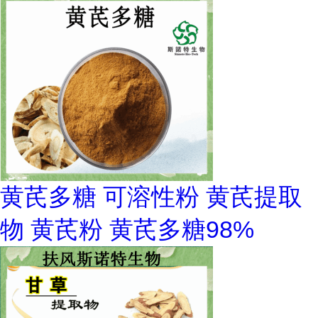
黄芪多糖 可溶性粉 黄芪提取
物 黄芪粉 黄芪多糖98%