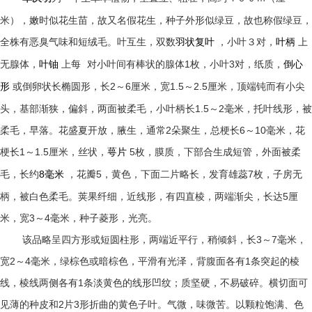
米），嫩时似花生苗，故又名假花生，种子外形似绿豆，故也称假绿豆，
全株有恶臭气味和短绒毛。叶互生，双数
，小叶３对，
上
羽状复叶
叶柄
无腺体，
上每
对小叶间有棒状的腺体
1
枚，小叶
3
对，纸质，
叶铀
倒心
或倒卵状长椭圆形，长
2
～
6
厘米，宽
1.5
～
2.5
厘米，顶端钝而有小尖
形
头，基部渐狭，偏斜，两面被柔毛，小叶柄长
1.5
～
2
毫米，托叶线形，被
柔毛，早落。花盛夏开放，腋生，通常
2
朵聚生，总梗长
6
～
10
毫米，花
梗长
1
～
1.5
厘米，丝状，
5
枚，膜质，下部合生成短管，外面被柔
萼片
毛，长约
8
，花瓣
5
，黄色，下面二片略长，发育雄蕊
7
枚，子房无
毫米
柄，被白色柔毛。荚果纤细，近线形，有四直棱，两端渐尖，长达
5
厘
米，宽
3
～
4
毫米，种子菱形，光亮。
该品略呈四方形或短圆柱形，两端近平行，稍倾斜，长
3
～
7
毫米，
宽
2
～
4
毫米，绿棕色或暗棕色，平滑有光泽，背腹面各有
1
条突起的棱
线，棱线两侧各有
1
条淡黄色的线形凹纹；质坚硬，不易破碎。横切面可
见薄的种皮和
2
片
3
形折曲的黄色子叶。气微，味微苦。以颗粒饱满、色