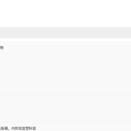
物
/纸板桶，内附双层塑料袋