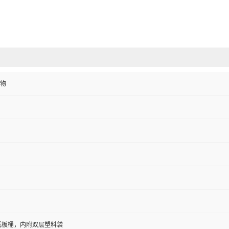
物
/纸板桶，内附双层塑料袋