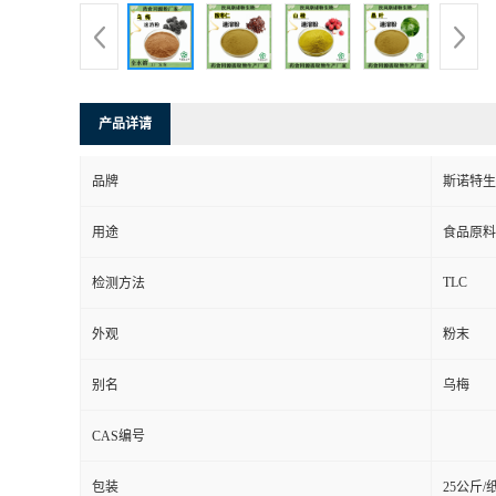
产品详请
品牌
斯诺特生
用途
食品原料
TLC
检测方法
外观
粉末
别名
乌梅
CAS编号
包装
25公斤