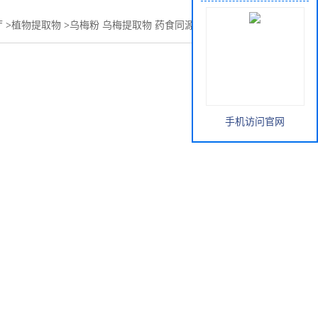
厅
>
植物提取物
>
乌梅粉 乌梅提取物 药食同源 可按照客户要求
手机访问官网