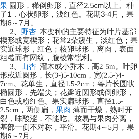
果
圆形，稀倒卵形，直径2.5cm以上。种
子1，心状卵形，浅红色。花期3-4月，果
期6～7月。
野杏
2、
本变种的主要特征为叶片基部
楔形或宽楔形；花常2朵簇生，淡红色；果
实近球形，红色；核卵球形，离肉，表面
粗糙而有网纹，腹棱常锐利。
山杏
3、
灌木或小乔木，高2-5m。叶卵
形或近圆形，长(3-)5-10cm，宽(2.5-)4-
7cm。花单生，直径1.5-2cm；萼片长圆状
椭圆形，先端尖；花瓣近圆形或倒卵形，
白色或粉红色。果实扁球形，直径1.5-
果肉
2.5cm，两侧扁，
薄而干燥，熟时开
裂，味酸涩，不能吃。核易与果肉分离，
基部一侧不对称，平滑。花期4～5月，果
期6～7月。