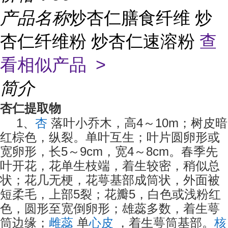
产品名称
炒杏仁膳食纤维 炒
杏仁纤维粉 炒杏仁速溶粉
查
看相似产品 >
简介
杏仁提取物
1、
杏
落叶小乔木，高4～10m；树皮暗
红棕色，纵裂。单叶互生；叶片圆卵形或
宽卵形，长5～9cm，宽4～8cm。春季先
叶开花，花单生枝端，着生较密，稍似总
状；花几无梗，花萼基部成筒状，外面被
短柔毛，上部5裂；花瓣5，白色或浅粉红
色，圆形至宽倒卵形；雄蕊多数，着生萼
筒边缘；
雌蕊
单
心皮
，着生萼筒基部。
核