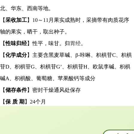
北、华东、西南等地。
【
采收加工
】10～11月果实成熟时，采摘带有肉质花序
轴的果实，晒干，取出种子。
【
性味归经
】性平，味甘。归
胃经
。
【
化学成分
】主要含黑麦草碱、β-咔啉、枳椇苷C、枳椇
苷D、枳椇苷G、枳椇苷G’、枳椇苷H、欧鼠李碱、枳椇
碱A、枳椇酸、葡萄糖、苹果酸钙等成分
【
储存条件
】密封干燥通风处保存
【
保
质
期
】
24个月