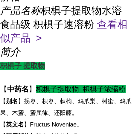
产品名称
枳椇子提取物水溶
食品级 枳椇子速溶粉
查看相
似产品 >
简介
枳椇子
提取物
【
中药名
】
枳椇子提取物 枳椇子浓缩粉
【
别名
】拐枣、枳枣、棘枸、鸡爪梨、树蜜、鸡爪
果、木蜜、蜜屈律、还阳藤。
【
英文名
】Fructus Noveniae。