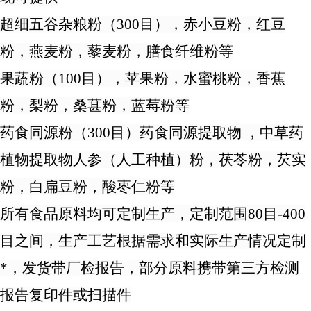
超细五谷杂粮粉（
300目），赤小豆粉，红豆
粉，燕麦粉，藜麦粉，膳食纤维粉等
果蔬粉（
100目），苹果粉，水蜜桃粉，香蕉
粉，梨粉，桑葚粉，蓝莓粉等
药食同源粉（
300目）
药食同源提取物
，
中草药
植物提取物
人参（人工种植）
粉
，茯苓粉，芡实
粉，白扁豆粉，
酸枣仁
粉等
所有食品原料均可定制生产，定制范围
80目-
4
00
目之间，生产工艺根据需求和实际生产情况定制
*，发货带厂检报告，部分原料携带第三方检测
报告复印件或扫描件