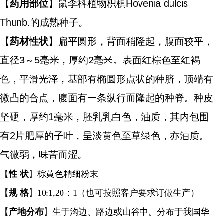
【
药用部位
】鼠李科植物枳椇Hovenia dulcis
Thunb.的成熟种子。
【
药材性状
】扁平圆形，背面稍隆起，腹面较平，
直径3～5毫米，厚约2毫米。表面红棕色至红褐
色，平滑光泽，基部有椭圆形点状的种脐，顶端有
微凸的合点，腹面有一条纵行而隆起的种脊。种皮
坚硬，厚约1毫米，胚乳乳白色，油质，其内包围
有2片肥厚的子叶，呈淡黄色至草绿色，亦油质。
气微弱，味苦而涩。
【
性
状
】棕黄色精细粉末
【
规
格
】
10:1,20：1（也可按照客户要求订做生产）
【
产地分布
】生于沟边、路边或山谷中。分布于我国华