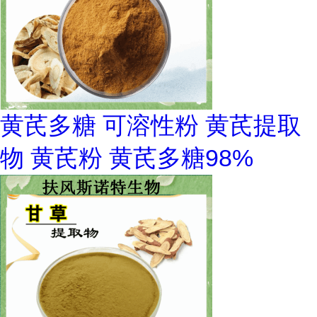
黄芪多糖 可溶性粉 黄芪提取
物 黄芪粉 黄芪多糖98%