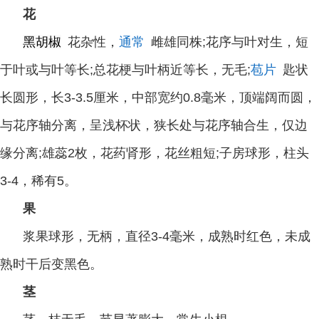
花
黑胡椒
花杂性，
通常
雌雄同株
;
花序与叶对生，短
于叶或与叶等长
;
总花梗与叶柄近等长，无毛
;
苞片
匙状
长圆形，长
3-3.5
厘米，中部宽约
0.8
毫米，顶端阔而圆，
与花序轴分离，呈浅杯状，狭长处与花序轴合生，仅边
缘分离
;
雄蕊
2
枚，花药肾形，花丝粗短
;
子房球形，柱头
3-4
，稀有
5
。
果
浆果球形，无柄，直径
3-4
毫米，成熟时红色，未成
熟时干后变黑色。
茎