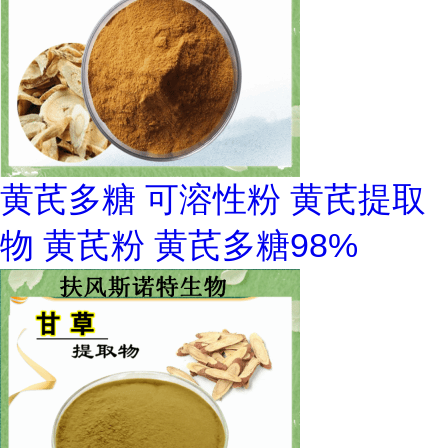
黄芪多糖 可溶性粉 黄芪提取
物 黄芪粉 黄芪多糖98%