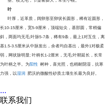
茎、枝无毛，节显著膨大，常生小根。
叶
叶厚，近革质，阔卵形至卵状长圆形，稀有近圆形，
长
10-15
厘米，宽
5-9
厘米，顶端短尖，基部圆，常稍偏
斜，两面均无毛
;
叶脉
5-7
条，稀有
9
条，最上
1
对互生，离
基
1.5-3.5
厘米从中脉发出，余者均自基出，最外
1
对极柔
弱，网状脉明显
;
叶柄长
1-2
厘米，无毛
;
叶鞘延长，长常
为叶柄之半。为
阳性
树种，喜光照，也稍耐阴湿，抗寒
力强，以
湿润
肥沃的微酸性砂质土壤生长最为良好。
...
联系我们