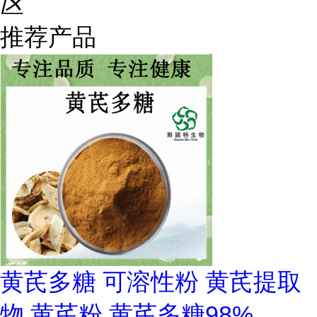
区
推荐产品
黄芪多糖 可溶性粉 黄芪提取
物 黄芪粉 黄芪多糖98%