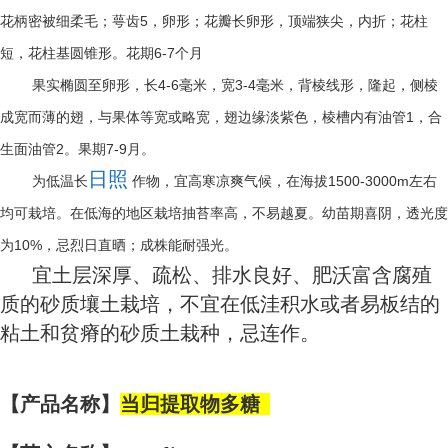
5
花柄密被细柔毛；萼齿
，卵形；花瓣长卵形，顶端狭尖，内折；花柱
6-7
短，花柱基圆锥形。花期
个月
4-6
3-4
果实椭圆至卵形，长
毫米，宽
毫米，背棱线形，隆起，侧棱
1
成宽而薄的翅，与果体等宽或略宽，翅边缘淡紫色，棱槽内有油管
，合
2
7-9
生面油管
。果期
月。
日照
1500-3000m
为低温长
作物，宜高寒凉爽气候，在海拔
左右
均可栽培。在低海的地区栽培抽苔率高，不易越夏。幼苗期喜阴，透光度
10%
为
，忌烈日直晒；成株能耐强光。
宜土层深厚、疏松、排水良好、肥沃富含腐殖
质的砂质壤土栽培，不宜在低洼积水或者易板结的
粘土和贫瘠的砂质土栽种，忌连作。
【产品名称】
当归提取物多糖