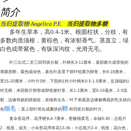
简介
当归提取物 Angelica P.E.
当归提取物多糖
多年生草本，高
0.4-1
米。根圆柱状，分枝，有
多数肉质须根，黄棕色，有浓郁香气。茎直立，绿
白色或带紫色，有纵深沟纹，光滑无毛。
3-11
叶三出式二至三回羽状分裂，叶柄长
厘米，基部膨大成管状的
8-18
薄膜质鞘，紫色或绿色，基生叶及茎下部叶轮廓为卵形，长
厘米，
15-20
3
1
0.5-1.5
1
宽
厘米，小叶片
对，下部的
对小叶柄长
厘米，近顶端的
1-2
5-15
2-3
对无柄，末回裂片卵形或卵状披针形，长
厘米，宽
毫米，
浅
裂，边缘有缺刻状锯齿，齿端有尖头；叶下表面及边缘被稀疏的乳头状白
细毛
鞘
色
；茎上部叶简化成囊状的
和羽状分裂的叶片。
4-7
9-30
复伞形花序，花序梗长
厘米，密被细柔毛；伞辐
；总苞片
2
13-36
2-4
，线形，或无；小伞形花序有花
；小总苞片
，线形；花白色，