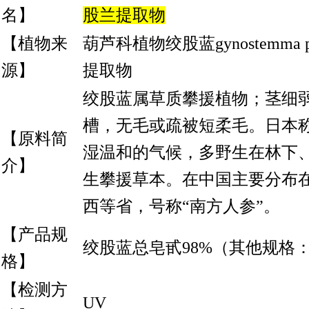
名】
股兰提取物
【植物来
葫芦科植物绞股蓝gynostemma penta
源】
提取物
绞股蓝属草质攀援植物；茎细
槽，无毛或疏被短柔毛。日本
【原料简
湿温和的气候，多野生在林下
介】
生攀援草本。在中国主要分布
西等省，号称“南方人参”。
【产品规
绞股蓝总皂甙98%（其他规格：
格】
【检测方
UV