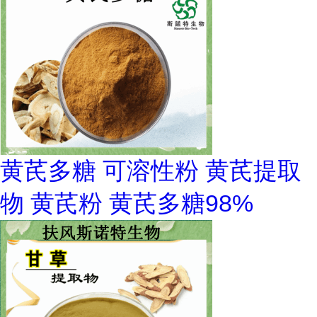
黄芪多糖 可溶性粉 黄芪提取
物 黄芪粉 黄芪多糖98%