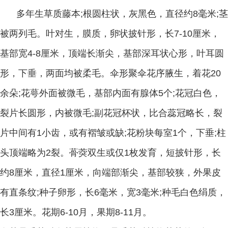
多年生草质藤本
;
根圆柱状，灰黑色，直径约
8
毫米
;
茎
被两列毛。叶对生，膜质，卵状披针形，长
7-10
厘米，
基部宽
4-8
厘米，顶端长渐尖，基部深耳状心形，叶耳圆
形，下垂，两面均被柔毛。伞形聚伞花序腋生，着花
20
余朵
;
花萼外面被微毛，基部内面有腺体
5
个
;
花冠白色，
裂片长圆形，内被微毛
;
副花冠杯状，比合蕊冠略长，裂
片中间有
1
小齿，或有褶皱或缺
;
花粉块每室
1
个，下垂
;
柱
头顶端略为
2
裂。蓇葖双生或仅
1
枚发育，短披针形，长
约
8
厘米，直径
1
厘米，向端部渐尖，基部较狭，外果皮
有直条纹
;
种子卵形，长
6
毫米，宽
3
毫米
;
种毛白色绢质，
长
3
厘米。花期
6-10
月，果期
8-11
月。