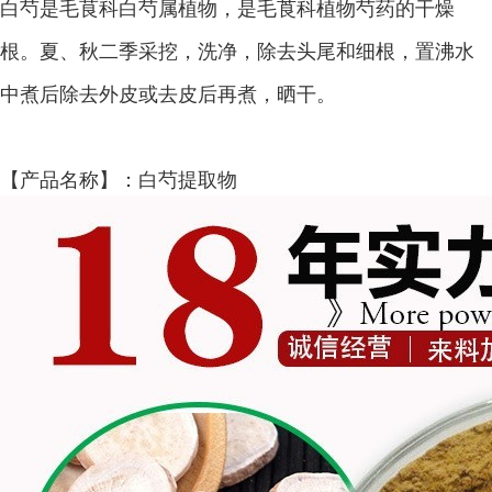
白芍是毛茛科白芍属植物，是毛莨科植物芍药的干燥
根。夏、秋二季采挖，洗净，除去头尾和细根，置沸水
中煮后除去外皮或去皮后再煮，晒干。
【产品名称】：白芍提取物