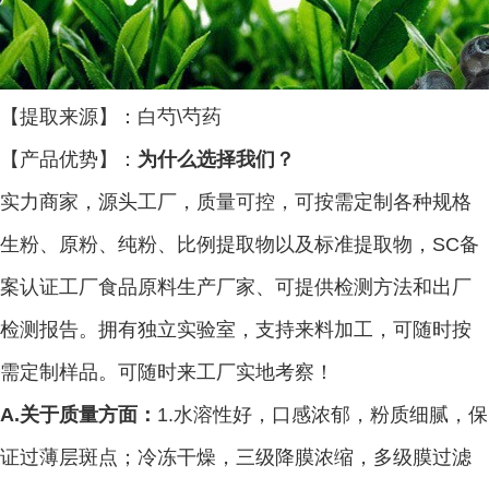
【提取来源】：白芍\芍药
【产品优势】
：
为什么选择我们？
实力商家，源头
工厂，质量可控，可
按需
定制
各种规格
生粉、原粉、纯粉、
比例提取物以及标准提取物，
SC
备
案认证工厂
食品
原料
生产厂家、
可
提供检测方法和出厂
检测报告。
拥有独立实验室，支持来料加工，可随时按
需定制样品。可随时来工厂实地考察！
A.关于
质量方面：
1.
水溶性好，口感浓郁，
粉质细腻，
保
证过薄层斑点
；冷冻干燥，三级降膜浓缩，多级膜过滤